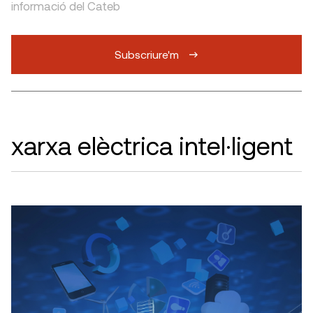
informació del Cateb
Subscriure'm
xarxa elèctrica intel·ligent