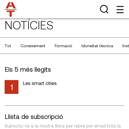
NOTÍCIES
Tot
Coneixement
Formació
Idoneïtat tècnica
Ins
Els 5 més llegits
Les smart cities
1
Llista de subscripció
Subscriu-te a la nostra llista per rebre per email tota la