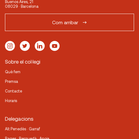
Buenos Aires, 21
08029 · Barcelona
Com arribar
Sobre el col·legi
Què fem
Premsa
Contacte
Horaris
Delegacions
Alt Penedès · Garraf
Bages · Berguedà · Anoia