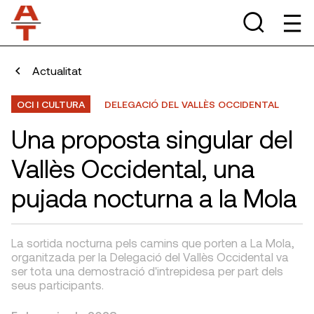
Actualitat
OCI I CULTURA
DELEGACIÓ DEL VALLÈS OCCIDENTAL
Una proposta singular del
Vallès Occidental, una
pujada nocturna a la Mola
La sortida nocturna pels camins que porten a La Mola,
organitzada per la Delegació del Vallès Occidental va
ser tota una demostració d'intrepidesa per part dels
seus participants.