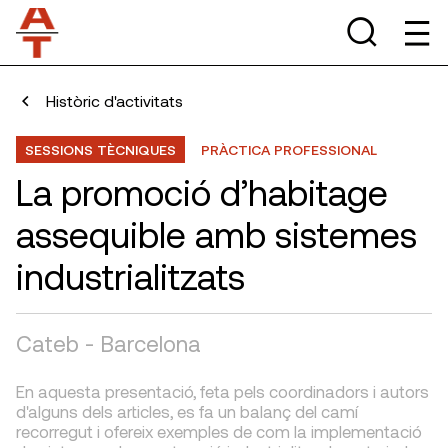
Històric d'activitats
SESSIONS TÈCNIQUES
PRÀCTICA PROFESSIONAL
La promoció d’habitage
assequible amb sistemes
industrialitzats
Cateb - Barcelona
En aquesta presentació, feta pels coordinadors i autors
d'alguns dels articles, es fa un balanç del camí
recorregut i ofereix exemples de com la implementació