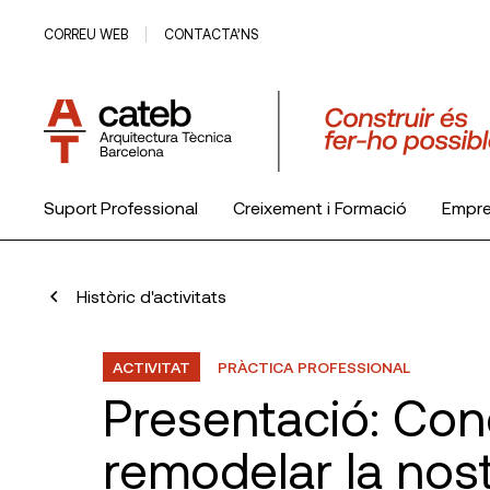
CORREU WEB
CONTACTA’NS
Suport Professional
Creixement i Formació
Empr
El Col·legi
Històric d'activitats
ACTIVITAT
PRÀCTICA PROFESSIONAL
Presentació: Con
remodelar la nos