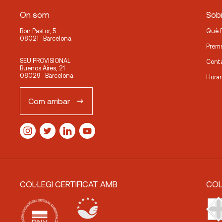
On som
Sobr
Bon Pastor, 5
Què 
08021 · Barcelona
Prem
SEU PROVISIONAL
Cont
Buenos Aires, 21
08029 · Barcelona
Horar
Com arribar
COL·LEGI CERTIFICAT AMB
COL