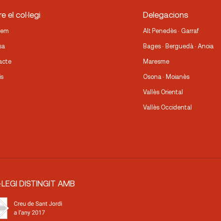
e el col·legi
Delegacions
fem
Alt Penedès · Garraf
sa
Bages · Berguedà · Anoia
acte
Maresme
is
Osona · Moianès
Vallès Oriental
Vallès Occidental
·LEGI DISTINGIT AMB