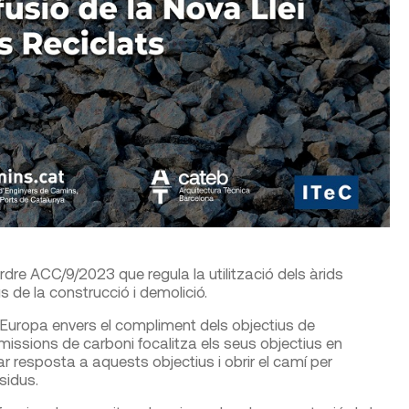
dre ACC/9/2023 que regula la utilització dels àrids
s de la construcció i demolició.
'Europa envers el compliment dels objectius de
issions de carboni focalitza els seus objectius en
ar resposta a aquests objectius i obrir el camí per
sidus.