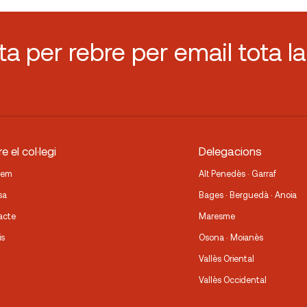
sta per rebre per email tota la
e el col·legi
Delegacions
fem
Alt Penedès · Garraf
sa
Bages · Berguedà · Anoia
acte
Maresme
is
Osona · Moianès
Vallès Oriental
Vallès Occidental