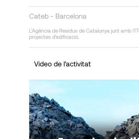
Cateb - Barcelona
L'Agència de Residus de Catalunya junt amb l'ITe
projectes d'edificació.
Video de l'activitat