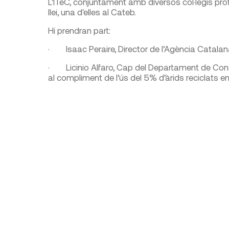
L’ITeC, conjuntament amb diversos col·legis pro
llei, una d'elles al Cateb.
Hi prendran part:
· Isaac Peraire, Director de l’Agència Catalan
· Licinio Alfaro, Cap del Departament de Const
al compliment de l’ús del 5% d’àrids reciclats en