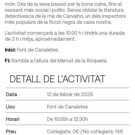
món. Des de la seva passió per la bona cuina, fins al
vessant més social i polític. Sense oblidar la literatura
detectivesca de la mà de Carvalho, un dels inspectors
més populars de la ficció negra de casa nostra.
L'activitat començarà a les 10:00 h i tindrà una durada
de 2 h i mitja, aproximadament.
Inici:
Font de Canaletes.
Fi:
Rambla a l'altura del Mercat de la Boqueria.
DETALL DE L’ACTIVITAT
Data
12 de febrer de 2025
Lloc
Font de Canaletes
Horari
De 10:00h a 12:30h
Preu
Col·legiats: 0€ / No col·legiats: 14€