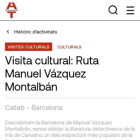
Històric d'activitats
VISITES CULTURALS
CULTURALS
Visita cultural: Ruta
Manuel Vázquez
Montalbán
Cateb - Barcelona
Descobrirem la Barcelona de Manuel Vázquez
Montalbán, sense oblidar la literatura detectivesca de la
mà de Carvalho, un dels inspectors més populars de la