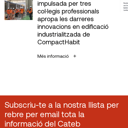
impulsada per tres
col·legis professionals
apropa les darreres
innovacions en edificació
industrialitzada de
CompactHabit
Més informació
Subscriu-te a la nostra llista per
rebre per email tota la
informació del Cateb