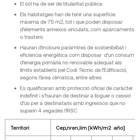
​El sòl ha de ser de titularitat pública
Els habitatges han de tenir una superfície
màxima de 75 m2, tot i que poden disposar
d’elements annexos vinculats, com aparcaments
o trasters.
Hauran d’incloure paràmtres de sostenibiltiat i
eficiència energètica com disposar d’un consum
d’energia primària no renovable adequat als
límits establerts pel Codi Tècnic de l’Edificació,
segons l’àrea climàtica, entre altres.
Es qualificaran amb protecció oficial de caràcter
indefinit i s’hauran de destinar a lloguer o cessió
d’ús per a destinataris amb ingressos que no
superin 4 vegades l’IRSC.
Territori​​
​​​​Cep,nren,lim​ [kWh/m2 ·año] ​​ ​