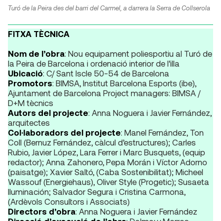
Turó de la Peira des del barri del Carmel, a darrera la Serra de Collserola
FITXA TÈCNICA
Nom de l’obra
: Nou equipament poliesportiu al Turó de
la Peira de Barcelona i ordenació interior de l’illa
Ubicació
: C/ Sant Iscle 50-54 de Barcelona
Promotors
: BIMSA, Institut Barcelona Esports (ibe),
Ajuntament de Barcelona Project managers: BIMSA /
D+M tècnics
Autors del projecte
: Anna Noguera i Javier Fernández,
arquitectes
Col·laboradors del projecte
: Manel Fernández, Ton
Coll (Bernuz Fernández, càlcul d’estructures); Carles
Rubio, Javier López, Lara Ferrer i Marc Busquets, (equip
redactor); Anna Zahonero, Pepa Morán i Víctor Adorno
(paisatge); Xavier Saltó, (Caba Sostenibilitat); Micheel
Wassouf (Energiehaus), Oliver Style (Progetic); Susaeta
Iluminación; Salvador Segura i Cristina Carmona,
(Ardèvols Consultors i Associats)
Directors d’obra
: Anna Noguera i Javier Fernández