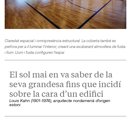
Claredat espacial i omnipresència estructural. La coberta també es
perfora per a il·luminar l’interior, creant una exuberant atmosfera de fusta
i llum. Llum i fusta configuren l’espai
El sol mai en va saber de la
seva grandesa fins que incidí
sobre la cara d’un edifici
Louis Kahn (1901-1974), arquitecte nordamerià d’origen
estoni