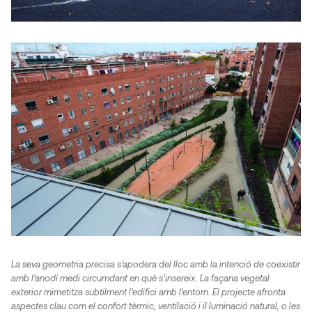
La seva geometria precisa s’apodera del lloc amb la intenció de coexistir
amb l’anodí medi circumdant en què s’insereix. La façana vegetal
exterior mimetitza subtilment l’edifici amb l’entorn. El projecte afronta
aspectes clau com el confort tèrmic, ventilació i il·luminació natural, o les