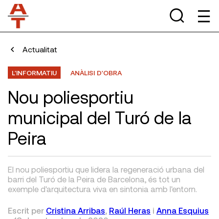
Actualitat
L'INFORMATIU
ANÀLISI D'OBRA
Nou poliesportiu
municipal del Turó de la
Peira
El nou poliesportiu que lidera la regeneració urbana del
barri del Turó de la Peira de Barcelona, és tot un
exemple d'arquitectura viva en sintonia amb l'entorn.
Escrit per
Cristina Arribas
,
Raúl Heras
i
Anna Esquius