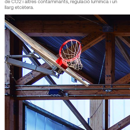
de CO2 i altres contaminants, regulació lumínica i un
llarg etcètera.