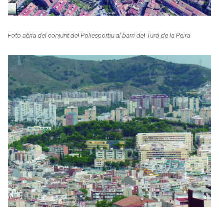
Foto aèria del conjunt del Poliesportiu al barri del Turó de la Peira