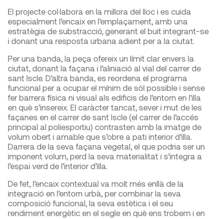
El projecte col·labora en la millora del lloc i es cuida
especialment l’encaix en l’emplaçament, amb una
estratègia de substracció, generant el buit integrant-se
i donant una resposta urbana adient per a la ciutat.
Per una banda, la peça ofereix un límit clar envers la
ciutat, donant la façana i l’aliniació al vial del carrer de
sant Iscle. D’altra banda, es reordena el programa
funcional per a ocupar el mínim de sòl possible i sense
fer barrera física ni visual als edificis de l’entorn en l’illa
en què s’insereix. El caràcter tancat, sever i mut de les
façanes en el carrer de sant Iscle (el carrer de l’accés
principal al poliesportiu) contrasten amb la imatge de
volum obert i amable que s’obre a pati interior d’illa.
Darrera de la seva façana vegetal, el que podria ser un
imponent volum, perd la seva materialitat i s’integra a
l’espai verd de l’interior d’illa.
De fet, l’encaix contextual va molt més enllà de la
integració en l’entorn urbà, per combinar la seva
composició funcional, la seva estètica i el seu
rendiment energètic en el segle en què ens trobem i en