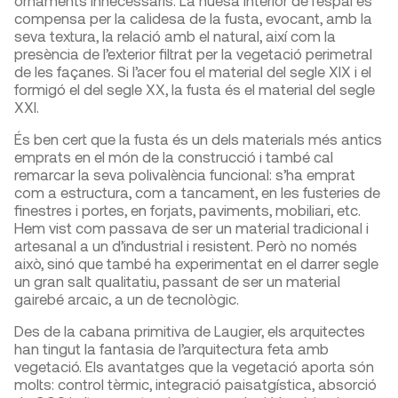
ornaments innecessaris. La nuesa interior de l’espai es
compensa per la calidesa de la fusta, evocant, amb la
seva textura, la relació amb el natural, així com la
presència de l’exterior filtrat per la vegetació perimetral
de les façanes. Si l’acer fou el material del segle XIX i el
formigó el del segle XX, la fusta és el material del segle
XXI.
És ben cert que la fusta és un dels materials més antics
emprats en el món de la construcció i també cal
remarcar la seva polivalència funcional: s’ha emprat
com a estructura, com a tancament, en les fusteries de
finestres i portes, en forjats, paviments, mobiliari, etc.
Hem vist com passava de ser un material tradicional i
artesanal a un d’industrial i resistent. Però no només
això, sinó que també ha experimentat en el darrer segle
un gran salt qualitatiu, passant de ser un material
gairebé arcaic, a un de tecnològic.
Des de la cabana primitiva de Laugier, els arquitectes
han tingut la fantasia de l’arquitectura feta amb
vegetació. Els avantatges que la vegetació aporta són
molts: control tèrmic, integració paisatgística, absorció