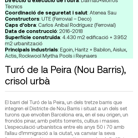
Direcció d’execució de l’obra
: Dalmau+Morros
Tècnics
Coordinació de seguretat i salut
: Atenea Sau
Constructors
: UTE (Ferrovial – Deco)
Caps d’obra
: Carlos Aníbal Rodríguez (Ferrovial)
Data de construcció
: 2016-2018
Superfície construïda
: 4.430 m2 edificació + 3.952
m2 urbanització
Principals industrials
: Egoin, Haritz + Babilon, Aislux,
Actis, Rockwool Myrtha Pools i Reynaers
Turó de la Peira (Nou Barris),
crisol urbà
El barri del Turó de la Peira, un dels tretze barris que
integren el Districte de Nou Barris i situat a un dels set
turons que envolten Barcelona era, en el seu origen, un
frondós pinar, amb petits torrents, cultius i masies.
L’especulació urbanística entre els anys 50 i 70 amb
l’allau d’immigració a la ciutat, va canviar la seva