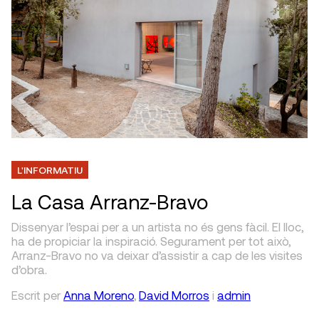
L'INFORMATIU
La Casa Arranz-Bravo
Dissenyar l’espai per a un artista no és gens fàcil. El lloc,
ha de propiciar la inspiració. Segurament per tot això,
Arranz-Bravo no va deixar d’assistir a cap de les visites
d’obra.
Escrit
per
Anna Moreno
,
David Morros
i
admin