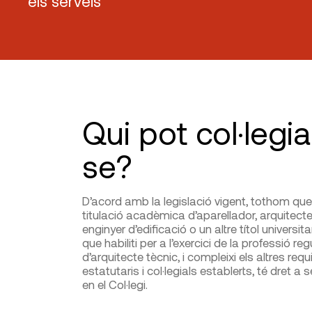
els serveis
Qui pot col·legia
se?
D’acord amb la legislació vigent, tothom que 
titulació acadèmica d’aparellador, arquitecte
enginyer d’edificació o un altre títol universitar
que habiliti per a l’exercici de la professió re
d’arquitecte tècnic, i compleixi els altres requi
estatutaris i col·legials establerts, té dret a
en el Col·legi.