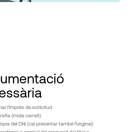
umentació
essària
ar l’imprès de sol·licitud
grafia (mida carnet)
còpia del DNI (cal presentar també l’original)
acadèmic o original del resguard del títol o