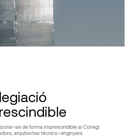
legiació
rescindible
rporar-se de forma imprescindible al Col·legi
adors, arquitectes tècnics i enginyers