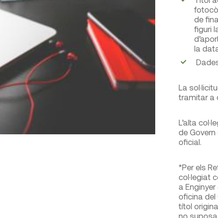
fotocò
de fin
figuri 
d’aport
la dat
Dades 
La sol·lici
tramitar a 
L’alta col·
de Govern 
oficial.
*Per els Re
col·legiat
a Enginyer 
oficina del 
títol origi
no suposa