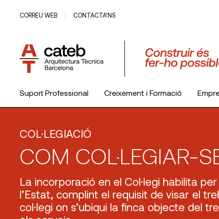
CORREU WEB
CONTACTA’NS
Suport Professional
Creixement i Formació
Empr
El Col·legi
COL·LEGIACIÓ
COM COL·LEGIAR-S
La incorporació en el Col·legi habilita per 
l’Estat, complint el requisit de visar el tr
col·legi on s’ubiqui la finca objecte del tre