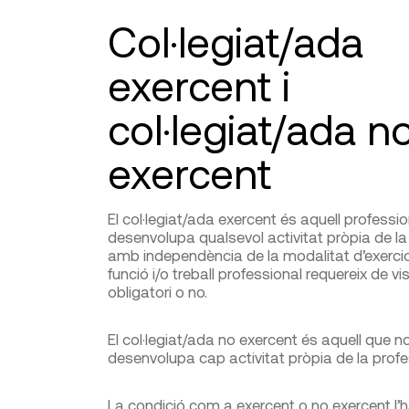
Col·legiat/ada
exercent i
col·legiat/ada n
exercent
El col·legiat/ada exercent és aquell professi
desenvolupa qualsevol activitat pròpia de la
amb independència de la modalitat d’exercici i
funció i/o treball professional requereix de vi
obligatori o no.
El col·legiat/ada no exercent és aquell que n
desenvolupa cap activitat pròpia de la profe
La condició com a exercent o no exercent l’