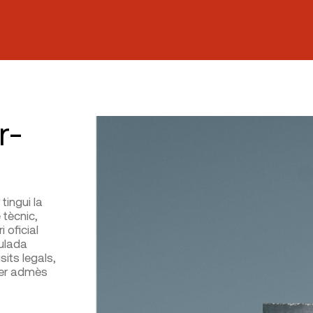
r-
tingui la
 tècnic,
i oficial
gulada
sits legals,
 ser admès