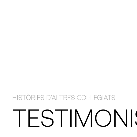
HISTÒRIES D’ALTRES COL·LEGIATS
TESTIMONI