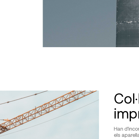
Col·
imp
Han d’inco
els aparell