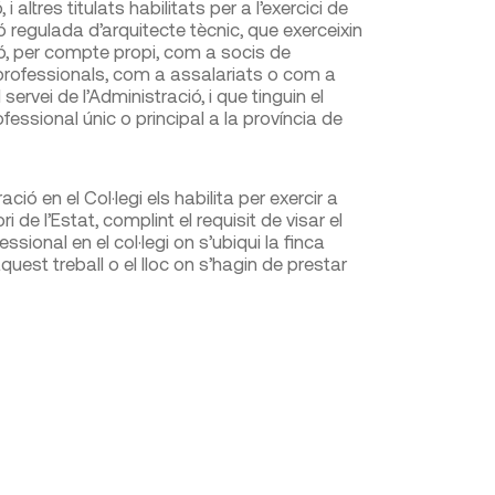
, i altres titulats habilitats per a l’exercici de
ó regulada d’arquitecte tècnic, que exerceixin
ió, per compte propi, com a socis de
professionals, com a assalariats o com a
 servei de l’Administració, i que tinguin el
ofessional únic o principal a la província de
ació en el Col·legi els habilita per exercir a
tori de l’Estat, complint el requisit de visar el
essional en el col·legi on s’ubiqui la finca
quest treball o el lloc on s’hagin de prestar