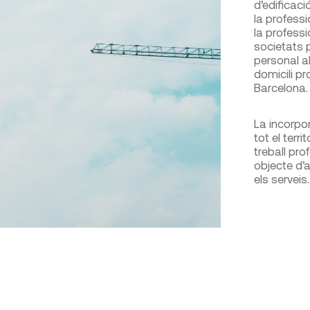
d’edificació
la professi
la profess
societats 
personal al
domicili pr
Barcelona.
La incorpor
tot el terri
treball prof
objecte d’a
els serveis.