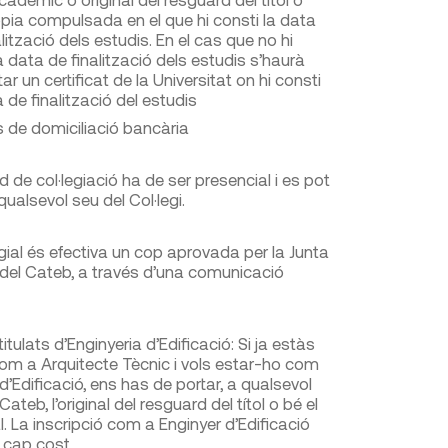
pia compulsada en el que hi consti la data
alització dels estudis. En el cas que no hi
la data de finalització dels estudis s’haurà
ar un certificat de la Universitat on hi consti
a de finalització del estudis
de domiciliació bancària
tud de col·legiació ha de ser presencial i es pot
qualsevol seu del Col·legi.
legial és efectiva un cop aprovada per la Junta
del Cateb, a través d’una comunicació
titulats d’Enginyeria d’Edificació: Si ja estàs
 com a Arquitecte Tècnic i vols estar-ho com
d’Edificació, ens has de portar, a qualsevol
Cateb, l’original del resguard del títol o bé el
nal. La inscripció com a Enginyer d’Edificació
 cap cost.