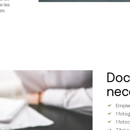
e les
es.
Doc
nec
Emplen
1 foto
1 foto
Títol 