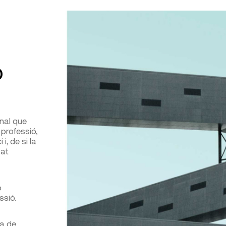
o
onal que
 professió,
, de si la
sat
o
ssió.
ha de