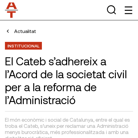
Actualitat
INSTITUCIONAL
El Cateb s’adhereix a
l’Acord de la societat civil
per a la reforma de
l’Administració
El món econòmic i social de Catalunya, entre el qual es
troba el Cateb, s’uneix per reclamar una Administració
menys burocràtica, més professionalitzada i amb una