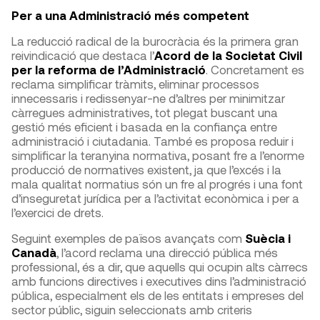
Per a una Administració més competent
La reducció radical de la burocràcia és la primera gran
reivindicació que destaca l’
Acord de la Societat Civil
per la reforma de l’Administració
. Concretament es
reclama simplificar tràmits, eliminar processos
innecessaris i redissenyar-ne d’altres per minimitzar
càrregues administratives, tot plegat buscant una
gestió més eficient i basada en la confiança entre
administració i ciutadania. També es proposa reduir i
simplificar la teranyina normativa, posant fre a l’enorme
producció de normatives existent, ja que l’excés i la
mala qualitat normatius són un fre al progrés i una font
d’inseguretat jurídica per a l’activitat econòmica i per a
l’exercici de drets.
Seguint exemples de països avançats com
Suècia i
Canadà
, l’acord reclama una direcció pública més
professional, és a dir, que aquells qui ocupin alts càrrecs
amb funcions directives i executives dins l’administració
pública, especialment els de les entitats i empreses del
sector públic, siguin seleccionats amb criteris