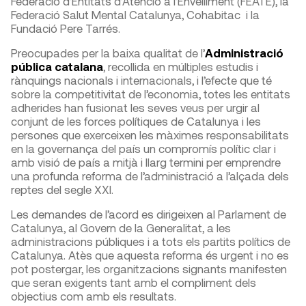
Federació d’Entitats d’Atenció a l’Envelliment (FEATE), la
Federació Salut Mental Catalunya, Cohabitac i la
Fundació Pere Tarrés.
Preocupades per la baixa qualitat de l’
Administració
pública catalana
, recollida en múltiples estudis i
rànquings nacionals i internacionals, i l’efecte que té
sobre la competitivitat de l’economia, totes les entitats
adherides han fusionat les seves veus per urgir al
conjunt de les forces polítiques de Catalunya i les
persones que exerceixen les màximes responsabilitats
en la governança del país un compromís polític clar i
amb visió de país a mitjà i llarg termini per emprendre
una profunda reforma de l’administració a l’alçada dels
reptes del segle XXI.
Les demandes de l’acord es dirigeixen al Parlament de
Catalunya, al Govern de la Generalitat, a les
administracions públiques i a tots els partits polítics de
Catalunya. Atès que aquesta reforma és urgent i no es
pot postergar, les organitzacions signants manifesten
que seran exigents tant amb el compliment dels
objectius com amb els resultats.