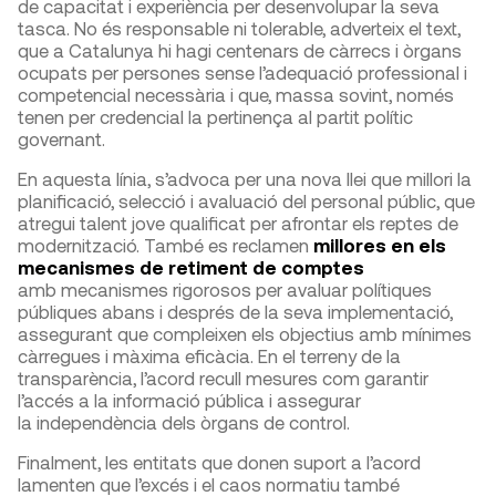
de capacitat i experiència per desenvolupar la seva
tasca. No és responsable ni tolerable, adverteix el text,
que a Catalunya hi hagi centenars de càrrecs i òrgans
ocupats per persones sense l’adequació professional i
competencial necessària i que, massa sovint, només
tenen per credencial la pertinença al partit polític
governant.
En aquesta línia, s’advoca per una nova llei que millori la
planificació, selecció i avaluació del personal públic, que
atregui talent jove qualificat per afrontar els reptes de
modernització. També es reclamen
millores en els
mecanismes de retiment de comptes
amb mecanismes rigorosos per avaluar polítiques
públiques abans i després de la seva implementació,
assegurant que compleixen els objectius amb mínimes
càrregues i màxima eficàcia. En el terreny de la
transparència, l’acord recull mesures com garantir
l’accés a la informació pública i assegurar
la independència dels òrgans de control.
Finalment, les entitats que donen suport a l’acord
lamenten que l’excés i el caos normatiu també