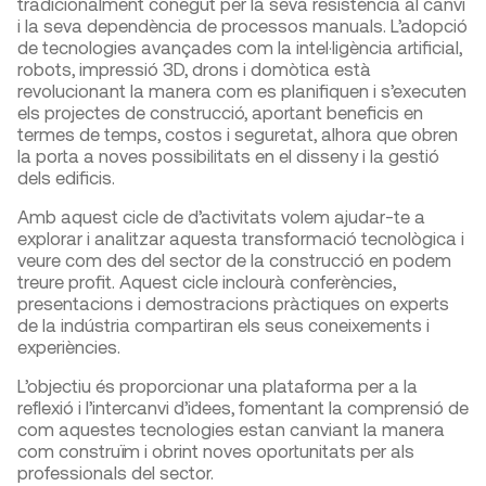
tradicionalment conegut per la seva resistència al canvi
i la seva dependència de processos manuals. L’adopció
de tecnologies avançades com la intel·ligència artificial,
robots, impressió 3D, drons i domòtica està
revolucionant la manera com es planifiquen i s’executen
els projectes de construcció, aportant beneficis en
termes de temps, costos i seguretat, alhora que obren
la porta a noves possibilitats en el disseny i la gestió
dels edificis.
Amb aquest cicle de d’activitats volem ajudar-te a
explorar i analitzar aquesta transformació tecnològica i
veure com des del sector de la construcció en podem
treure profit. Aquest cicle inclourà conferències,
presentacions i demostracions pràctiques on experts
de la indústria compartiran els seus coneixements i
experiències.
L’objectiu és proporcionar una plataforma per a la
reflexió i l’intercanvi d’idees, fomentant la comprensió de
com aquestes tecnologies estan canviant la manera
com construïm i obrint noves oportunitats per als
professionals del sector.