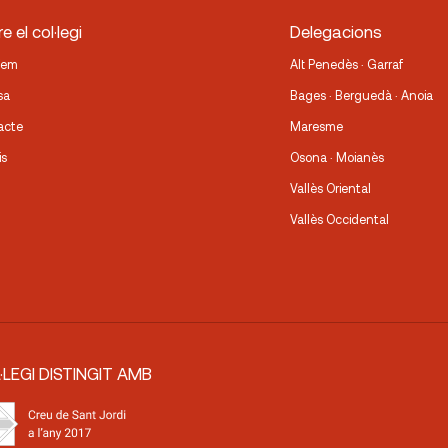
e el col·legi
Delegacions
fem
Alt Penedès · Garraf
sa
Bages · Berguedà · Anoia
acte
Maresme
is
Osona · Moianès
Vallès Oriental
Vallès Occidental
·LEGI DISTINGIT AMB