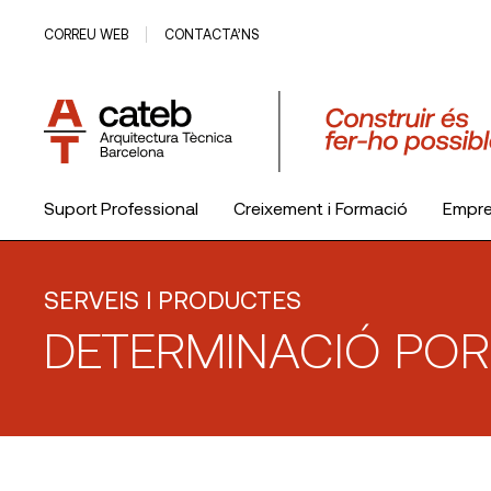
CORREU WEB
CONTACTA’NS
Suport Professional
Creixement i Formació
Empr
El Col·legi
SERVEIS I PRODUCTES
DETERMINACIÓ POR