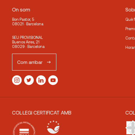
On som
Sobr
Bon Pastor, 5
Què 
08021 · Barcelona
Prem
SEU PROVISIONAL
Cont
Buenos Aires, 21
08029 · Barcelona
Horar
Com arribar
COL·LEGI CERTIFICAT AMB
COL