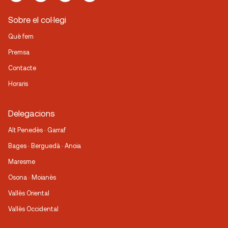
Sobre el col·legi
Què fem
Premsa
Contacte
Horaris
Delegacions
Alt Penedès · Garraf
Bages · Berguedà · Anoia
Maresme
Osona · Moianès
Vallès Oriental
Vallès Occidental