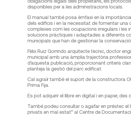
obligacions legals dels propietaris, els protocol
disponibles per a les administracions locals.
El manual també posa èmfasi en la importància
dels edificis i en la necessitat de fomentar una 
complexes com les ocupacions irregulars i les 
solucions pràctiques i adaptades a diferents cont
municipals que han de gestionar la conservació d
Fèlix Ruiz Gorrindo arquitecte tècnic, doctor engi
municipal amb una àmplia trajectòria professiona
d’aquesta publicació, proporcionant criteris cla
planteja la gestió del parc edificat.
Cal agraïr també el suport de la constructora O
Prima Fija.
Es pot adquirir el llibre en digital i en paper, des 
També podeu consultar o agafar en préstec el ll
privats en mal estat” al Centre de Documentaci