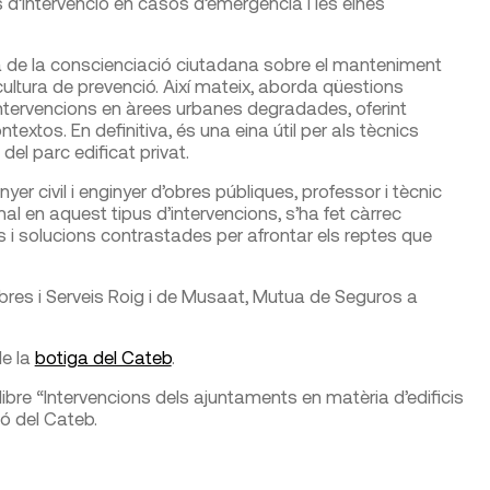
s d’intervenció en casos d’emergència i les eines
 de la conscienciació ciutadana sobre el manteniment
cultura de prevenció. Així mateix, aborda qüestions
intervencions en àrees urbanes degradades, oferint
extos. En definitiva, és una eina útil per als tècnics
el parc edificat privat.
nyer civil i enginyer d’obres públiques, professor i tècnic
l en aquest tipus d’intervencions, s’ha fet càrrec
rs i solucions contrastades per afrontar els reptes que
bres i Serveis Roig i de Musaat, Mutua de Seguros a
de la
botiga del Cateb
.
ibre “Intervencions dels ajuntaments en matèria d’edificis
ó del Cateb.