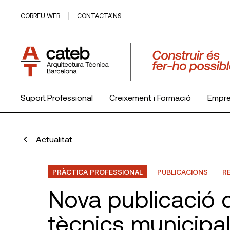
CORREU WEB
CONTACTA’NS
Suport Professional
Creixement i Formació
Empr
El Col·legi
Actualitat
PRÀCTICA PROFESSIONAL
PUBLICACIONS
RE
Nova publicació 
tècnics municipa