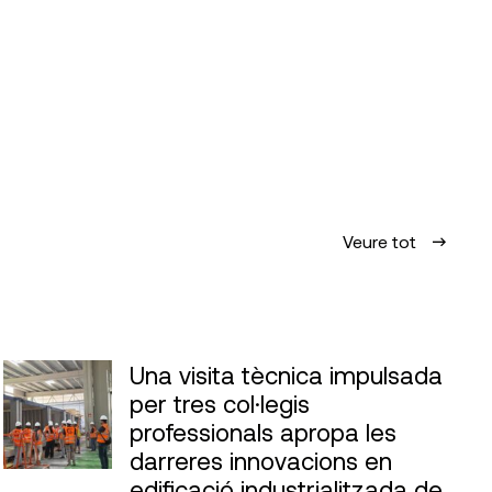
Veure tot
Una visita tècnica impulsada
per tres col·legis
professionals apropa les
darreres innovacions en
edificació industrialitzada de