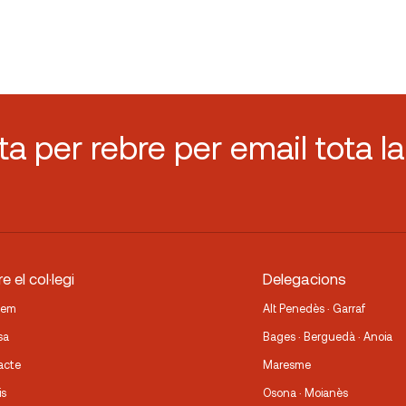
sta per rebre per email tota la
e el col·legi
Delegacions
fem
Alt Penedès · Garraf
sa
Bages · Berguedà · Anoia
acte
Maresme
is
Osona · Moianès