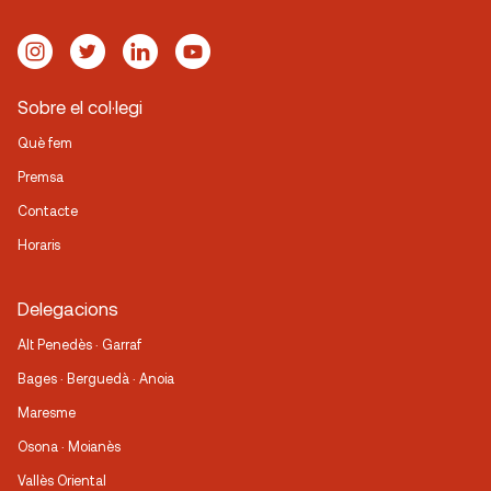
Sobre el col·legi
Què fem
Premsa
Contacte
Horaris
Delegacions
Alt Penedès · Garraf
Bages · Berguedà · Anoia
Maresme
Osona · Moianès
Vallès Oriental