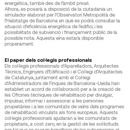
energètica, també des de l’àmbit privat.
Alhora, es posarà a disposició de la ciutadania un
simulador elaborat per l’Observatori Metropolità de
l’Habitatge de Barcelona en què es podrà consultar la
situació d’eficiència energètica de l’edifici, i les
possibilitats de subvenció i finançament públic de la
possible nota. Aquesta eina estarà disponible
properament.
El paper dels col·legis professionals
Els col·legis professionals d’Aparelladors, Arquitectes
Tècnics, Enginyers d’Edificació i el Col·legi d’Arquitectes
de Catalunya, juntament amb el Col·legi
d’Administradors de Finques de Barcelona-Lleida han
establert un acord de col·laboració per a la creació de
les Oficines tècniques de rehabilitació per divulgar,
impulsar, informar i assessorar a les persones
propietàries i a les comunitats de veïns dels programes
de rehabilitació vinculats als fons europeus. Aquests
col·legis professionals ajudaran a les comunitats de
propietaris, a cost zero, en la gestió de les sol·licituds
per tal que es puguin beneficiar de les subvencions el