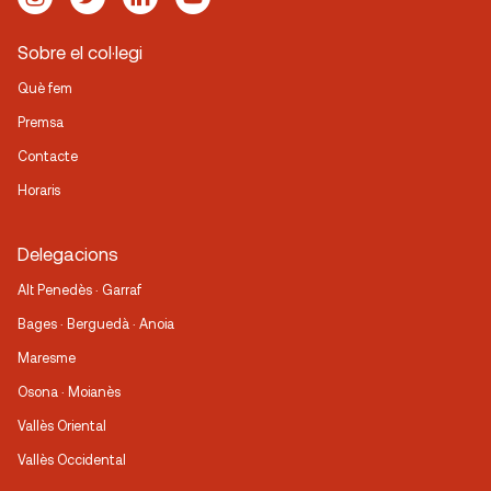
Sobre el col·legi
Què fem
Premsa
Contacte
Horaris
Delegacions
Alt Penedès · Garraf
Bages · Berguedà · Anoia
Maresme
Osona · Moianès
Vallès Oriental
Vallès Occidental