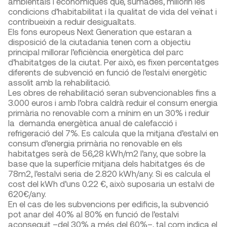
ambientals i econòmiques que, sumades, millorin les
condicions d’habitabilitat i la qualitat de vida del veïnat i
contribueixin a reduir desigualtats.
Els fons europeus Next Generation que estaran a
disposició de la ciutadania tenen com a objectiu
principal millorar l’eficiència energètica del parc
d’habitatges de la ciutat. Per això, es fixen percentatges
diferents de subvenció en funció de l’estalvi energètic
assolit amb la rehabilitació.
Les obres de rehabilitació seran subvencionables fins a
3.000 euros i amb l’obra caldrà reduir el consum energia
primària no renovable com a mínim en un 30% i reduir
la demanda energètica anual de calefacció i
refrigeració del 7%. Es calcula que la mitjana d’estalvi en
consum d’energia primària no renovable en els
habitatges serà de 56,28 kWh/m2 l’any, que sobre la
base que la superfície mitjana dels habitatges és de
78m2, l’estalvi seria de 2.820 kWh/any. Si es calcula el
cost del kWh d’uns 0.22 €, això suposaria un estalvi de
620€/any.
En el cas de les subvencions per edificis, la subvenció
pot anar del 40% al 80% en funció de l’estalvi
aconseguit –del 30% a més del 60%–, tal com indica el