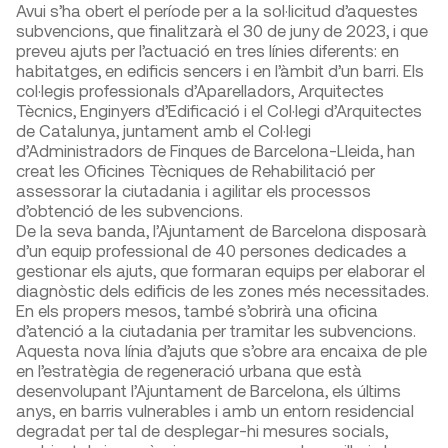
Avui s’ha obert el període per a la sol·licitud d’aquestes
subvencions, que finalitzarà el 30 de juny de 2023, i que
preveu ajuts per l’actuació en tres línies diferents: en
habitatges, en edificis sencers i en l’àmbit d’un barri. Els
col·legis professionals d’Aparelladors, Arquitectes
Tècnics, Enginyers d’Edificació i el Col·legi d’Arquitectes
de Catalunya, juntament amb el Col·legi
d’Administradors de Finques de Barcelona-Lleida, han
creat les Oficines Tècniques de Rehabilitació per
assessorar la ciutadania i agilitar els processos
d’obtenció de les subvencions.
De la seva banda, l’Ajuntament de Barcelona disposarà
d’un equip professional de 40 persones dedicades a
gestionar els ajuts, que formaran equips per elaborar el
diagnòstic dels edificis de les zones més necessitades.
En els propers mesos, també s’obrirà una oficina
d’atenció a la ciutadania per tramitar les subvencions.
Aquesta nova línia d’ajuts que s’obre ara encaixa de ple
en l’estratègia de regeneració urbana que està
desenvolupant l’Ajuntament de Barcelona, els últims
anys, en barris vulnerables i amb un entorn residencial
degradat per tal de desplegar-hi mesures socials,