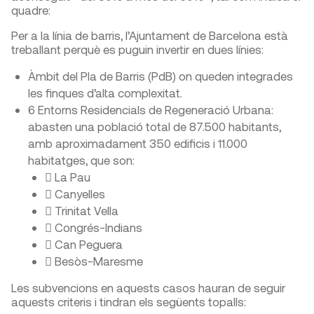
quadre:
Per a la línia de barris, l’Ajuntament de Barcelona està
treballant perquè es puguin invertir en dues línies:
​Àmbit del Pla de Barris (PdB) on queden integrades
les finques d’alta complexitat.
6 Entorns Residencials de Regeneració Urbana:
abasten una població total de 87.500 habitants,
amb aproximadament 350 edificis i 11.000
habitatges, que son:
 La Pau
 Canyelles
 Trinitat Vella
 Congrés-Indians
 Can Peguera
 Besòs-Maresme
Les subvencions en aquests casos hauran de seguir
aquests criteris i tindran els següents topalls: