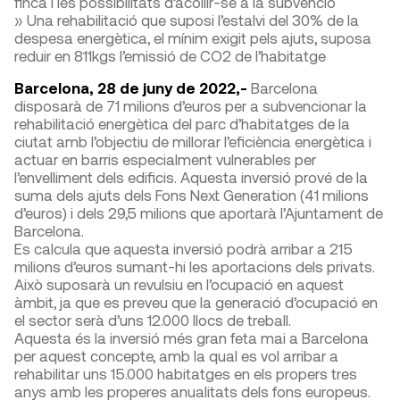
finca i les possibilitats d’acollir-se a la subvenció
» Una rehabilitació que suposi l’estalvi del 30% de la
despesa energètica, el mínim exigit pels ajuts, suposa
reduir en 811kgs l’emissió de CO2 de l’habitatge
Barcelona, 28 de juny de 2022,-
Barcelona
disposarà de 71 milions d’euros per a subvencionar la
rehabilitació energètica del parc d’habitatges de la
ciutat amb l’objectiu de millorar l’eficiència energètica i
actuar en barris especialment vulnerables per
l’envelliment dels edificis. Aquesta inversió prové de la
suma dels ajuts dels Fons Next Generation (41 milions
d’euros) i dels 29,5 milions que aportarà l’Ajuntament de
Barcelona.
Es calcula que aquesta inversió podrà arribar a 215
milions d’euros sumant-hi les aportacions dels privats.
Això suposarà un revulsiu en l’ocupació en aquest
àmbit, ja que es preveu que la generació d’ocupació en
el sector serà d’uns 12.000 llocs de treball.
Aquesta és la inversió més gran feta mai a Barcelona
per aquest concepte, amb la qual es vol arribar a
rehabilitar uns 15.000 habitatges en els propers tres
anys amb les properes anualitats dels fons europeus.