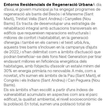
Entorns Residencials de Regeneració Urbana
A dia
d’avui, el govern municipal ja ha engegat programes de
regeneració als barris del Besòs i el Maresme (Sant
Martí), Trinitat Vella (Sant Andreu) i Canyelles (Nou
Barris). Es tracta de desenvolupar una estratègia de
rehabilitació integral amb actuacions transversals en
edificis que requereixen reparacions estructurals i
millores de confort i habitabilitat, en la generació
d’energia i també en els carrers i el teixit urbà.Ara,
aquests tres barris s’inclouen en la campanya d’ajuts
de 2022, i s’han delimitat com a àmbits d’actuació que
podran beneficiar-se dels fons Next Generation per tirar
endavant millores en l’eficiència energètica dels
habitatges, amb l’objectiu d’assolir un estalvi mínim del
30% en energia primària no renovable. A més, com a
novetat, s’hi sumen els àmbits de la Pau (Sant Martí), el
Congrés i els Indians (Sant Andreu) i Can Peguera (Nou
Barris).
Els sis àmbits s’han escollit a partir d’uns índexs de
vulnerabilitat acumulats en aspectes com ara el parc
edificat, la qualitat ambiental, el nivell socioeconòmic de
la població. En total, sumen una població total de