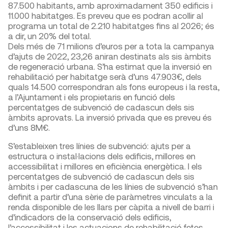
87.500 habitants, amb aproximadament 350 edificis i
11.000 habitatges. Es preveu que es podran acollir al
programa un total de 2.210 habitatges fins al 2026; és
a dir, un 20% del total.
Dels més de 71 milions d’euros per a tota la campanya
d’ajuts de 2022, 23,26 aniran destinats als sis àmbits
de regeneració urbana. S’ha estimat que la inversió en
rehabilitació per habitatge serà d’uns 47.903€, dels
quals 14.500 correspondran als fons europeus i la resta,
a l’Ajuntament i els propietaris en funció dels
percentatges de subvenció de cadascun dels sis
àmbits aprovats. La inversió privada que es preveu és
d’uns 8M€.
S’estableixen tres línies de subvenció: ajuts per a
estructura o instal·lacions dels edificis, millores en
accessibilitat i millores en eficiència energètica. I els
percentatges de subvenció de cadascun dels sis
àmbits i per cadascuna de les línies de subvenció s’han
definit a partir d’una sèrie de paràmetres vinculats a la
renda disponible de les llars per càpita a nivell de barri i
d’indicadors de la conservació dels edificis,
l’accessibilitat i les actuacions de rehabilitació fetes