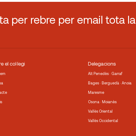
sta per rebre per email tota la
e el col·legi
Delegacions
fem
Alt Penedès · Garraf
sa
Bages · Berguedà · Anoia
acte
Maresme
is
Osona · Moianès
Vallès Oriental
Vallès Occidental