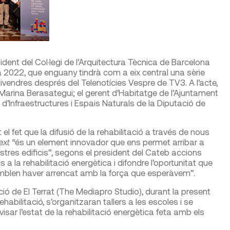
sident del Col·legi de l’Arquitectura Tècnica de Barcelona
ta 2022, que enguany tindrà com a eix central una sèrie
vendres després del Telenotícies Vespre de TV3. A l’acte,
 Marina Berasategui; el gerent d’Habitatge de l’Ajuntament
t d’Infraestructures i Espais Naturals de la Diputació de
l fet que la difusió de la rehabilitació a través de nous
ext
“és un element innovador que ens permet arribar a
nostres edificis”, segons el president del Cateb accions
 la rehabilitació energètica i difondre l’oportunitat que
mblen haver arrencat amb la força que esperàvem”.
ió de El Terrat (The Mediapro Studio), durant la present
ehabilitació, s’organitzaran tallers a les escoles i se
isar l’estat de la rehabilitació energètica feta amb els