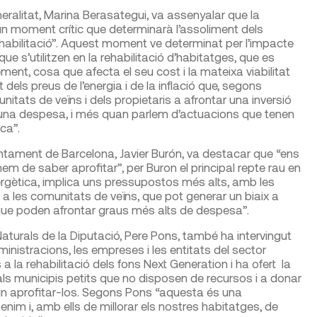
neralitat, Marina Berasategui, va assenyalar que la
 un moment crític que determinarà l’assoliment dels
abilitació”. Aquest moment ve determinat per l’impacte
e s’utilitzen en la rehabilitació d’habitatges, que es
ement, cosa que afecta el seu cost i la mateixa viabilitat
dels preus de l’energia i de la inflació que, segons
itats de veïns i dels propietaris a afrontar una inversió
 una despesa, i més quan parlem d’actuacions que tenen
ca”.
juntament de Barcelona, Javier Burón, va destacar que “ens
m de saber aprofitar”, per Buron el principal repte rau en
nergètica, implica uns pressupostos més alts, amb les
les comunitats de veïns, que pot generar un biaix a
s que poden afrontar graus més alts de despesa”.
Naturals de la Diputació, Pere Pons, també ha intervingut
inistracions, les empreses i les entitats del sector
a la rehabilitació dels fons Next Generation i ha ofert la
als municipis petits que no disposen de recursos i a donar
in aprofitar-los. Segons Pons “aquesta és una
 tenim i, amb ells de millorar els nostres habitatges, de