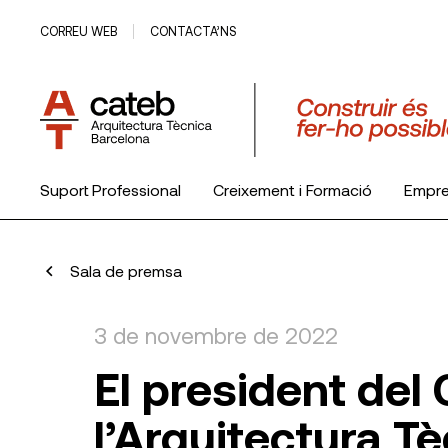
CORREU WEB
CONTACTA’NS
Suport Professional
Creixement i Formació
Empr
El Col·legi
Sala de premsa
3 de novembre de 2022
El president del 
l’Arquitectura T