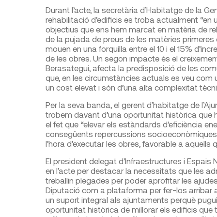
Durant l’acte, la secretària d’Habitatge de la Ge
rehabilitació d’edificis es troba actualment “en
objectius que ens hem marcat en matèria de reh
de la pujada de preus de les matèries primeres qu
mouen en una forquilla entre el 10 i el 15% d’incr
de les obres. Un segon impacte és el creixement 
Berasategui, afecta la predisposició de les comun
que, en les circumstàncies actuals es veu com
un cost elevat i són d’una alta complexitat tècni
Per la seva banda, el gerent d’habitatge de l’A
trobem davant d’una oportunitat històrica que he
el fet que “elevar els estàndards d’eficiència e
consegüents repercussions socioeconòmiques a 
l’hora d’executar les obres, favorable a aquell
El president delegat d’Infraestructures i Espais 
en l’acte per destacar la necessitats que les adm
treballin plegades per poder aprofitar les ajudes 
Diputació com a plataforma per fer-los arribar 
un suport integral als ajuntaments perquè pugu
oportunitat històrica de millorar els edificis que