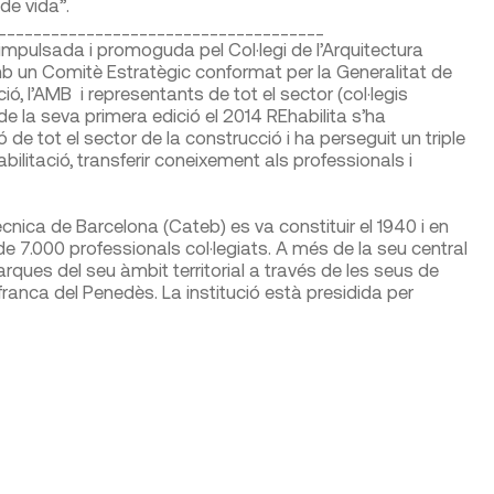
 de vida”.
_____________________________________
 impulsada i promoguda pel Col·legi de l’Arquitectura
b un Comitè Estratègic conformat per la Generalitat de
ó, l’AMB i representants de tot el sector (col·legis
de la seva primera edició el 2014 REhabilita s’ha
 de tot el sector de la construcció i ha perseguit un triple
abilitació, transferir coneixement als professionals i
Tècnica de Barcelona (Cateb) es va constituir el 1940 i en
 de 7.000 professionals col·legiats. A més de la seu central
ques del seu àmbit territorial a través de les seus de
franca del Penedès. La institució està presidida per