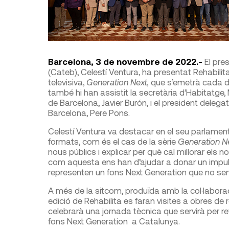
Barcelona, 3 de novembre de 2022.-
El pre
(Cateb), Celestí Ventura, ha presentat Rehabili
televisiva,
Generation Next,
que s’emetrà cada di
també hi han assistit la secretària d’Habitatge,
de Barcelona, Javier Burón, i el president delega
Barcelona, Pere Pons.
Celestí Ventura va destacar en el seu parlament e
formats, com és el cas de la sèrie
Generation N
nous públics i explicar per què cal millorar els 
com aquesta ens han d’ajudar a donar un impuls a
representen un fons Next Generation que no se
A més de la sitcom, produïda amb la col·laborac
edició de Rehabilita es faran visites a obres de r
celebrarà una jornada tècnica que servirà per rev
fons Next Generation a Catalunya.