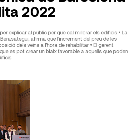
lita 2022
r explicar al públic per què cal millorar els edificis • La
 Berasategui, afirma que l’increment del preu de les
osició dels veïns a l’hora de rehabilitar • El gerent
a que es pot crear un biaix favorable a aquells que poden
ificis