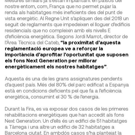
Mesures similars ja s’estan implantant en països del
nostre entorn, com, França que no permet pujar la
renda als habitatges més ineficients des del punt de
vista energètic. Al Regne Unit s’apliquen des del 2018 un
seguit de reglaments que impedeixen el lloguer d’edificis
residencials que no compleixin amb els nivells E
d’eficiència energètica. Segons Jordi Marrot, director de
l’Àrea Tècnica del Cateb,
“la proximitat d’aquesta
reglamentació europea ve a reforçar la
importància d’aprofitar l’oportunitat que suposen
els fons Next Generation per millorar
energèticament els nostres habitatges”
.
Aquesta és una de les grans assignatures pendents
d’aquest país. Més del 80% del parc edificat a Espanya
està en condicions deficients pel que fa a l’eficiència
energètica, consumint el 30 % de l’energia.
Durant la Fira, es va exposar dos casos de les primeres
rehabilitacions energètiques que han accedit als fons
Next Generation. Un d’ells és un edifici de 51 habitatges
a Tàrrega i una altre un edifici de 32 habitatges a
Barcelona ciutat. En ambdós casos s’ha plantejat la