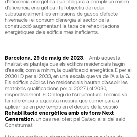
d’eficiència energètica que obligarà a complir un mínim
d’eficiència energètica i té l’objectiu de reduir
substancialment les emissions de gasos d'efecte
hivernacle i el consum d'energia al sector de la
construcció augmentant la taxa de rehabilitacions
energètiques dels edificis més ineficients.
Barcelona, 29 de maig de 2023
.- Amb aquesta
finalitat es planteja que els edificis residencials hagin
d’assolir, com a mínim, la qualificació energètica E per al
2030 i D per al 2033, en una escala que va de l’A a la G.
Els edificis públics i no residencials hauran d’assolir les
mateixes qualificacions per al 2027 i el 2030,
respectivament. El Col·legi de l’Arquitectura Tècnica va
fer referència a aquesta mesura que començarà a
aplicar-se en poc temps en el decurs de la sessió
Rehabilitació energètica amb els fons Next
Generation
, un cas real ofert pel Cateb, al si del saló
Construmat.