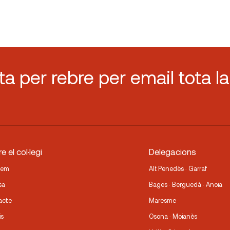
sta per rebre per email tota la
e el col·legi
Delegacions
fem
Alt Penedès · Garraf
sa
Bages · Berguedà · Anoia
acte
Maresme
is
Osona · Moianès