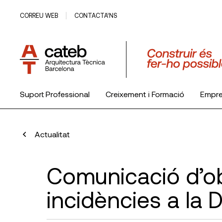
CORREU WEB
CONTACTA’NS
Suport Professional
Creixement i Formació
Empr
El Col·legi
Actualitat
Comunicació d’ob
incidències a la D