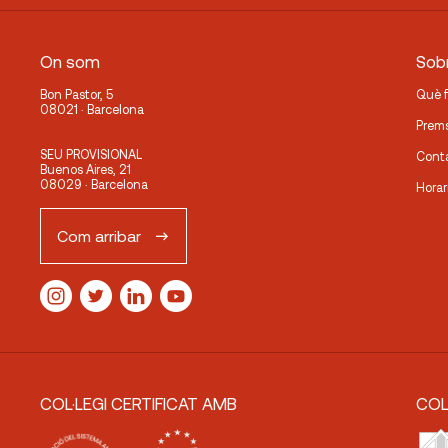
On som
Sobr
Bon Pastor, 5
Què 
08021 · Barcelona
Prem
SEU PROVISIONAL
Cont
Buenos Aires, 21
08029 · Barcelona
Horar
Com arribar
COL·LEGI CERTIFICAT AMB
COL