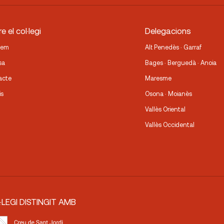
e el col·legi
Delegacions
fem
Alt Penedès · Garraf
sa
Bages · Berguedà · Anoia
acte
Maresme
is
Osona · Moianès
Vallès Oriental
Vallès Occidental
·LEGI DISTINGIT AMB