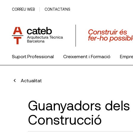
CORREU WEB
CONTACTA’NS
Suport Professional
Creixement i Formació
Empr
El Col·legi
Actualitat
Guanyadors dels
Construcció