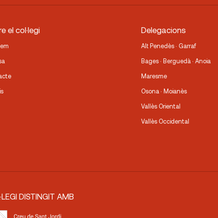
e el col·legi
Delegacions
fem
Alt Penedès · Garraf
sa
Bages · Berguedà · Anoia
acte
Maresme
is
Osona · Moianès
Vallès Oriental
Vallès Occidental
·LEGI DISTINGIT AMB