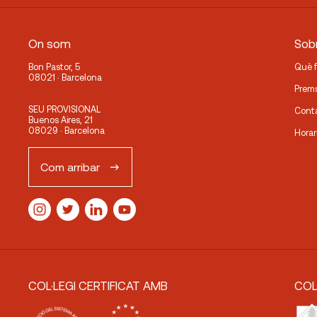
On som
Sobr
Bon Pastor, 5
Què 
08021 · Barcelona
Prem
SEU PROVISIONAL
Cont
Buenos Aires, 21
08029 · Barcelona
Horar
Com arribar
COL·LEGI CERTIFICAT AMB
COL