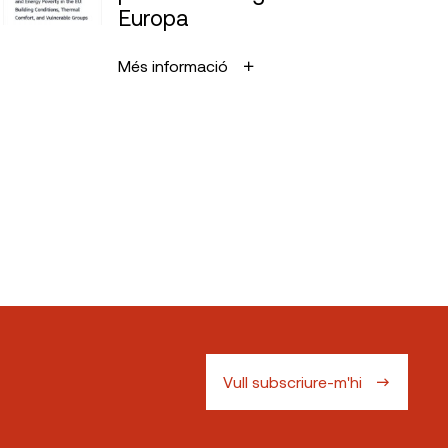
Europa
Més informació
Vull subscriure-m'hi