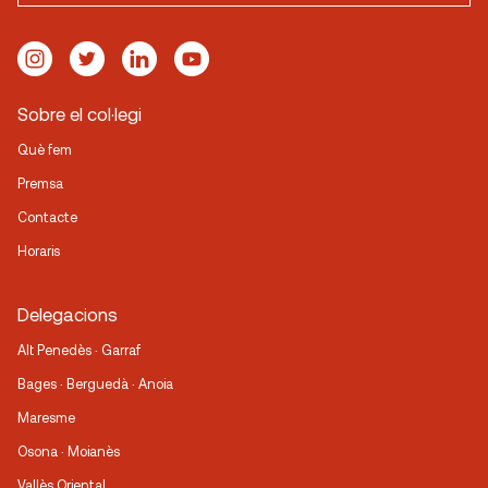
Sobre el col·legi
Què fem
Premsa
Contacte
Horaris
Delegacions
Alt Penedès · Garraf
Bages · Berguedà · Anoia
Maresme
Osona · Moianès
Vallès Oriental