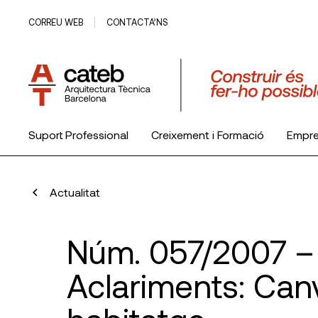
CORREU WEB
CONTACTA’NS
Suport Professional
Creixement i Formació
Empr
El Col·legi
Actualitat
Núm. 057/2007 –
Aclariments: Canv