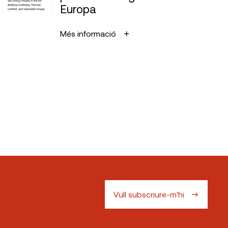
Europa
Més informació
Vull subscriure-m'hi