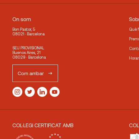
On som
Sobr
Bon Pastor, 5
Què 
08021 · Barcelona
Prem
SEU PROVISIONAL
Cont
Buenos Aires, 21
08029 · Barcelona
Horar
Com arribar
COL·LEGI CERTIFICAT AMB
COL