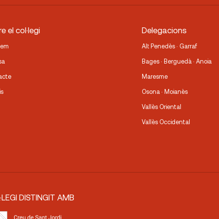
e el col·legi
Delegacions
fem
Alt Penedès · Garraf
sa
Bages · Berguedà · Anoia
acte
Maresme
is
Osona · Moianès
Vallès Oriental
Vallès Occidental
·LEGI DISTINGIT AMB