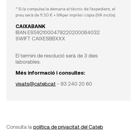
* Si la compulsa la demana el tècnic de l’expedient, el
preu serà de 11.30 € + IVAper imprès i còpia (IVA inclòs).
CAIXABANK
IBAN ES5921000479220200084032
SWIFT CAIXESBBXXX
El termini de resolució serà de 3 dies
laborables.
Més informació i consultes:
visats@cateb.cat
- 93 240 20 60
Consulta la
política de privacitat del Cateb