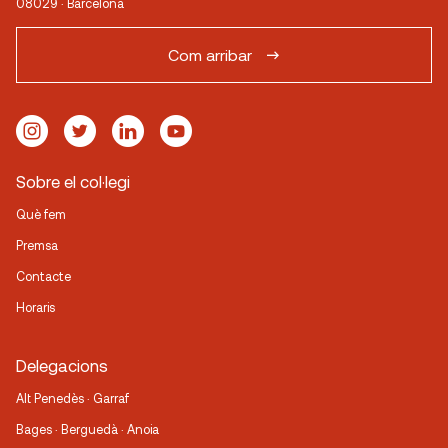
08029 · Barcelona
Com arribar
Sobre el col·legi
Què fem
Premsa
Contacte
Horaris
Delegacions
Alt Penedès · Garraf
Bages · Berguedà · Anoia