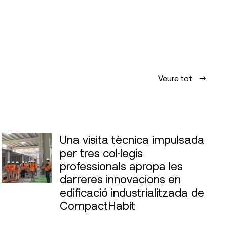
Veure tot
Una visita tècnica impulsada
per tres col·legis
professionals apropa les
darreres innovacions en
edificació industrialitzada de
CompactHabit