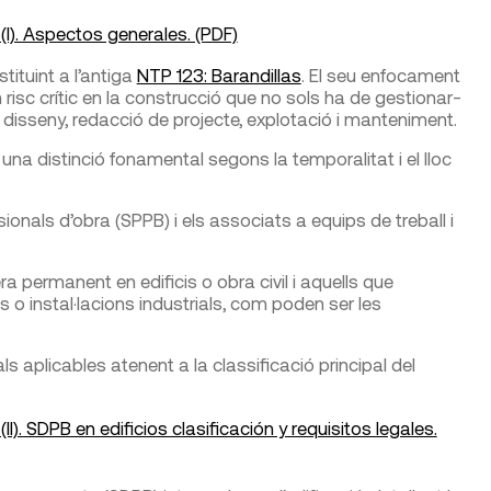
I). Aspectos generales. (PDF)
tituint a l’antiga
NTP 123: Barandillas
. El seu enfocament
n risc crític en la construcció que no sols ha de gestionar-
 disseny, redacció de projecte, explotació i manteniment.
una distinció fonamental segons la temporalitat i el lloc
ionals d’obra (SPPB) i els associats a equips de treball i
ra permanent en edificis o obra civil i aquells que
o instal·lacions industrials, com poden ser les
als aplicables atenent a la classificació principal del
). SDPB en edificios clasificación y requisitos legales.