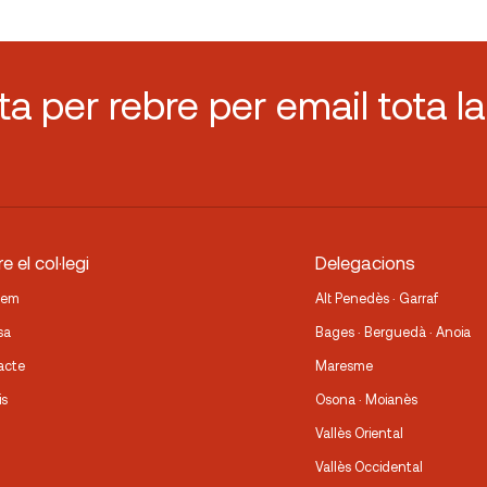
sta per rebre per email tota la
e el col·legi
Delegacions
fem
Alt Penedès · Garraf
sa
Bages · Berguedà · Anoia
acte
Maresme
is
Osona · Moianès
Vallès Oriental
Vallès Occidental