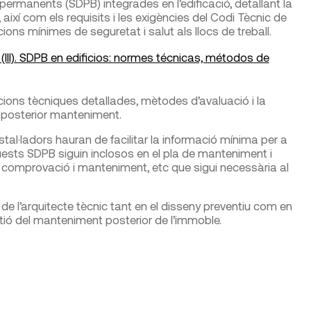
rmanents (SDPB) integrades en l’edificació, detallant la
així com els requisits i les exigències del Codi Tècnic de
cions mínimes de seguretat i salut als llocs de treball.
III). SDPB en edificios: normes técnicas, métodos de
cions tècniques detallades, mètodes d’avaluació i la
 posterior manteniment.
stal·ladors hauran de facilitar la informació mínima per a
quests SDPB siguin inclosos en el pla de manteniment i
, comprovació i manteniment, etc que sigui necessària al
de l’arquitecte tècnic tant en el disseny preventiu com en
estió del manteniment posterior de l’immoble.