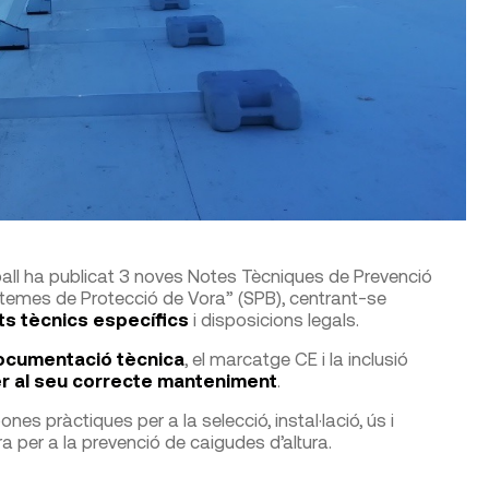
reball ha publicat 3 noves Notes Tècniques de Prevenció
stemes de Protecció de Vora” (SPB), centrant-se
ts tècnics específics
i disposicions legals.
ocumentació tècnica
, el marcatge CE i la inclusió
 per al seu correcte manteniment
.
es pràctiques per a la selecció, instal·lació, ús i
 per a la prevenció de caigudes d’altura.