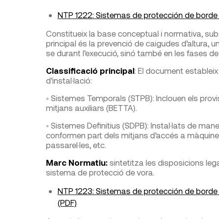
NTP 1222: Sistemas de protección de borde (
Constitueix la base conceptual i normativa, subs
principal és la prevenció de caigudes d’altura, u
se durant l’execució, sinó també en les fases de
Classificació principal
: El document estableix 
d’instal·lació:
◦ Sistemes Temporals (STPB): Inclouen els provis
mitjans auxiliars (BETTA).
◦ Sistemes Definitius (SDPB): Instal·lats de mane
conformen part dels mitjans d’accés a màquines 
passarel·les, etc.
Marc Normatiu:
sintetitza les disposicions leg
sistema de protecció de vora.
NTP 1223: Sistemas de protección de borde (II
(PDF)