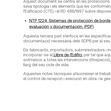
Aquest document se centra en les proteccions pe
seva tipologia i els elements que les conformen, 
l’Edificació (CTE) i el RD 486/1997 sobre disposi
NTP 1224: Sistemas de protección de borde (
evaluación y documentación. (PDF)
Aquesta tercera part s’enfoca en les especifica
documentació necessària dels SDPB per al seu
Els fabricants, importadors, subministradors i in
incorporar-se al
Llibre de l’Edifici
, per tal que a
sotmesos a totes les intervencions d’inspecció
llarg del seu cicle de vida.
Aquestes notes tècniques afavoreixen el treball 
el control de recepció i execució en obra i la g