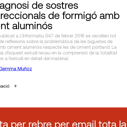
iagnosi de sostres
ireccionals de formigó amb
nt aluminós
 publicat a L’Informatiu 347 de febrer 2016 es recollien tot
de reflexions sobre la problemàtica de les biguetes de
mb ciment aluminós respecte les de ciment pòrtland. La
a d’aquest estudi recau en la comprensió de la totalitat
ns a l’estudi en detall del material.
Gemma Muñoz
mació
sta per rebre per email tota la