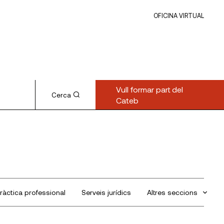
OFICINA VIRTUAL
Vull formar part del
Cerca
Cateb
ràctica professional
Serveis jurídics
Altres seccions
Sin categorizar