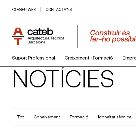
CORREU WEB
CONTACTA’NS
Suport Professional
Creixement i Formació
Empr
NOTÍCIES
El Col·legi
Tot
Coneixement
Formació
Idoneïtat tècnica