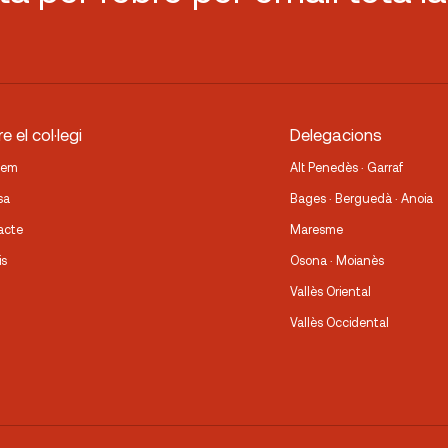
e el col·legi
Delegacions
fem
Alt Penedès · Garraf
sa
Bages · Berguedà · Anoia
acte
Maresme
is
Osona · Moianès
Vallès Oriental
Vallès Occidental