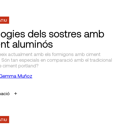
ATIU
logies dels sostres amb
nt aluminós
eix actualment amb els formigons amb ciment
 Són tan especials en comparació amb el tradicional
e ciment portland?
Gemma Muñoz
mació
ATIU