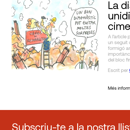
La d
unid
cime
A l’article
un seguit 
formigó a
importànci
del bloc fi
Escrit
per
Més infor
Subscriu-te a la nostra lli