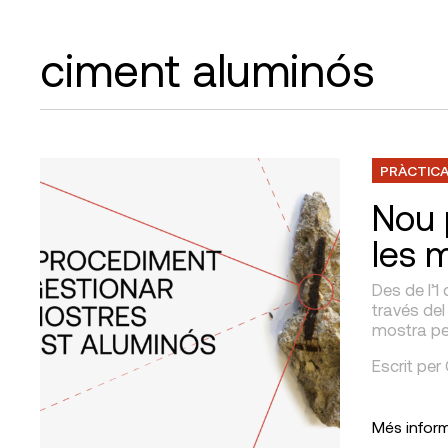
ciment aluminós
PRÀCTICA
Nou 
les 
Des de l’1 
través del
mostra pe
Escrit per
Més infor