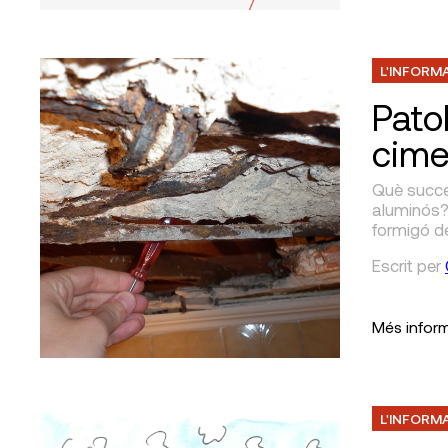
L'INFORM
Pato
cime
Què succe
aluminós?
formigó d
Escrit
per
Més infor
L'INFORM