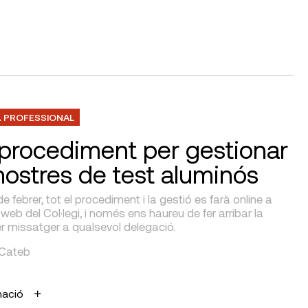
 PROFESSIONAL
procediment per gestionar
mostres de test aluminós
de febrer, tot el procediment i la gestió es farà online a
 web del Col·legi, i només ens haureu de fer arribar la
r missatger a qualsevol delegació.
 Cateb
mació