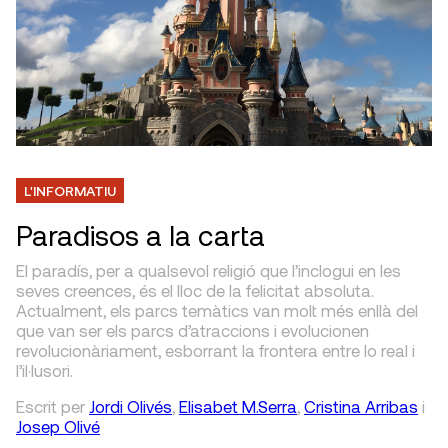
L'INFORMATIU
Paradisos a la carta
El paradís, per a qualsevol religió que l’inclogui en les
seves creences, és el lloc de la felicitat absoluta.
Actualment, els parcs temàtics van molt més enllà del
que van ser els parcs d’atraccions i evolucionen
revolucionàriament, esborrant la frontera entre lo real i
l’il·lusori.
Escrit
per
Jordi Olivés
,
Elisabet M.Serra
,
Cristina Arribas
i
Josep Olivé