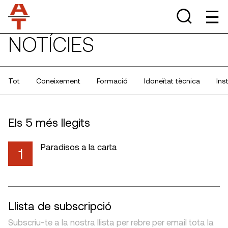
NOTÍCIES
Tot
Coneixement
Formació
Idoneïtat tècnica
Ins
Els 5 més llegits
Paradisos a la carta
1
Llista de subscripció
Subscriu-te a la nostra llista per rebre per email tota la