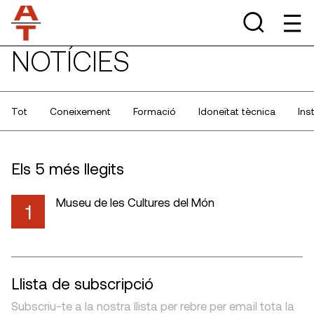
NOTÍCIES
Tot
Coneixement
Formació
Idoneïtat tècnica
Ins
Els 5 més llegits
Museu de les Cultures del Món
1
Llista de subscripció
Subscriu-te a la nostra llista per rebre per email tota la