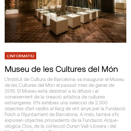
L'INFORMATIU
Museu de les Cultures del Món
L’Institut de Cultura de Barcelona va inaugurar el Museu
de les Cultures del Món el passat mes de gener de
2015. El Museu està destinat a la difusió i al
coneixement de la creació artística de cultures
estrangeres. S’hi exhibeix una selecció de 2.300
objectes d’art cedits al llarg de vint anys per la Fundació
Folch a l’Ajuntament de Barcelona. A més, també s’hi
exposen objectes procedents de la Fundació Arque­
ològica Clos, de la col·lecció Duran Vall-Llosera i del