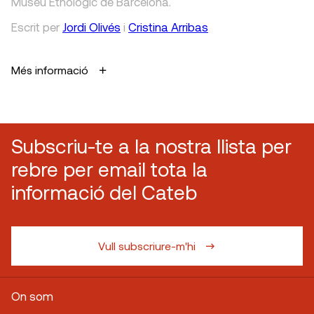
Museu Etnològic de Barcelona.
Escrit
per
Jordi Olivés
i
Cristina Arribas
Més informació
Subscriu-te a la nostra llista per
rebre per email tota la
informació del Cateb
Vull subscriure-m'hi
On som