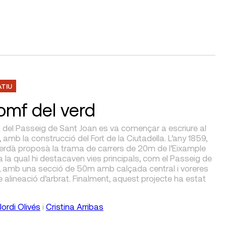
ATIU
iomf del verd
a del Passeig de Sant Joan es va començar a escriure al
I, amb la construcció del Fort de la Ciutadella. L’any 1859,
Cerdà proposà la trama de carrers de 20m de l’Eixample
a la qual hi destacaven vies principals, com el Passeig de
, amb una secció de 50m amb calçada central i voreres
alineació d’arbrat. Finalment, aquest projecte ha estat
Jordi Olivés
i
Cristina Arribas