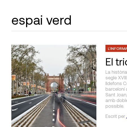
espai verd
L'INFORM
El tr
La històri
segle XVII
Ildefons 
barceloní 
Sant Joan
amb doble 
possible.
Escrit
per