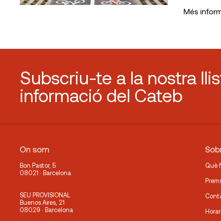
Més infor
Subscriu-te a la nostra lli
informació del Cateb
On som
Sobr
Bon Pastor, 5
Què 
08021 · Barcelona
Prem
SEU PROVISIONAL
Cont
Buenos Aires, 21
08029 · Barcelona
Horar