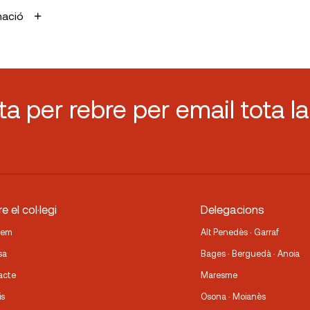
mació
sta per rebre per email tota la
e el col·legi
Delegacions
fem
Alt Penedès · Garraf
sa
Bages · Berguedà · Anoia
acte
Maresme
is
Osona · Moianès