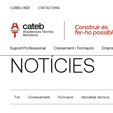
CORREU WEB
CONTACTA’NS
Suport Professional
Creixement i Formació
Empr
NOTÍCIES
El Col·legi
Tot
Coneixement
Formació
Idoneïtat tècnica