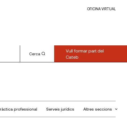
OFICINA VIRTUAL
Vull formar part del
Cerca
Cateb
ràctica professional
Serveis jurídics
Altres seccions
Sin categorizar