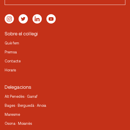
Sobre el col·legi
Què fem
Premsa
Contacte
Horaris
Delegacions
Alt Penedès · Garraf
Bages · Berguedà · Anoia
Maresme
Osona · Moianès