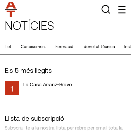
NOTÍCIES
Tot
Coneixement
Formació
Idoneïtat tècnica
Ins
Els 5 més llegits
La Casa Arranz-Bravo
1
Llista de subscripció
Subscriu-te a la nostra llista per rebre per email tota la