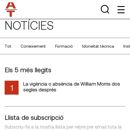
NOTÍCIES
Tot
Coneixement
Formació
Idoneïtat tècnica
Ins
Els 5 més llegits
La vigència o absència de William Morris dos
1
segles després
Llista de subscripció
Subscriu-te a la nostra llista per rebre per email tota la