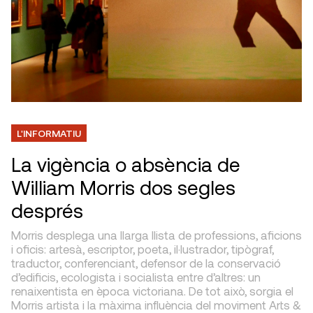
L'INFORMATIU
La vigència o absència de
William Morris dos segles
després
Morris desplega una llarga llista de professions, aficions
i oficis: artesà, escriptor, poeta, il·lustrador, tipògraf,
traductor, conferenciant, defensor de la conservació
d’edificis, ecologista i socialista entre d’altres: un
renaixentista en època victoriana. De tot això, sorgia el
Morris artista i la màxima influència del moviment Arts &