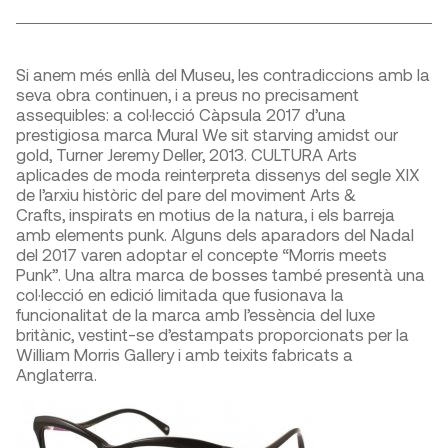
Si anem més enllà del Museu, les contradiccions amb la
seva obra continuen, i a preus no precisament
assequibles: a col·lecció Càpsula 2017 d’una
prestigiosa marca Mural We sit starving amidst our
gold, Turner Jeremy Deller, 2013. CULTURA Arts
aplicades de moda reinterpreta dissenys del segle XIX
de l’arxiu històric del pare del moviment Arts &
Crafts, inspirats en motius de la natura, i els barreja
amb elements punk. Alguns dels aparadors del Nadal
del 2017 varen adoptar el concepte “Morris meets
Punk”. Una altra marca de bosses també presentà una
col·lecció en edició limitada que fusionava la
funcionalitat de la marca amb l’essència del luxe
britànic, vestint-se d’estampats proporcionats per la
William Morris Gallery i amb teixits fabricats a
Anglaterra.