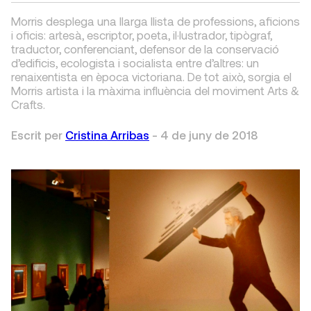
Morris desplega una llarga llista de professions, aficions
i oficis: artesà, escriptor, poeta, il·lustrador, tipògraf,
traductor, conferenciant, defensor de la conservació
d’edificis, ecologista i socialista entre d’altres: un
renaixentista en època victoriana. De tot això, sorgia el
Morris artista i la màxima influència del moviment Arts &
Crafts.
Escrit per
Cristina Arribas
-
4 de juny de 2018