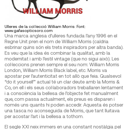
Ulleres de la col·lecció William Morris: Font:
www.gafasopticsoro.com
Una marca anglesa d’ulleres fundada l’any 1996 en el
Regne Unit pren el nom de William Morris (caldria
esbrinar quins són els trets inspiradors per altra banda).
Es veu que la idea és combinar la qualitat, amb la
modernitat i amb l’estil vintage (que no sigui això). Les
col·leccions prenen sempre el seu nom: William Morris
London, William Morris Black label, etc. Morris va
apostar per l’autenticitat en tot allò que feia. Qualsevol
“do it yourself” actual té un clar deute amb la Morris &
Co, on ell i els seus col·laboradors treballaren lentament
i a consciència la bellesa de l’objecte fet manualment
que, com passa actualment, els preus es disparen i
només uns quants hi poden accedir. Aquesta és potser
una tasca no aconseguida de Morris, que tant lluitava
per acostar l’art i la bellesa a tothom.
El segle XXI neix immers en una constant nostàlgia pel