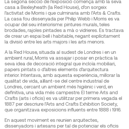
La segona secció de l’exposició comença amb la seva
casa a Bexleyheath (la Red House), d’on sorgeix
l’activitat de Morris i que culminaria amb l’Arts & Crafts.
La casa fou dissenyada per Philip Webb i Morris es va
ocupar del seu interiorisme: pintures murals, teles
brodades, rajoles pintades a mà o vidrieres. Es tractava
de crear un espai bell i habitable, negant explícitament
la divisió entre les arts majors i les arts menors.
A la Red House, situada al sudest de Londres i en un
ambient rural, Morris va assajar i posar en pràctica la
seva idea de decoració integral que incloïa mobiliari,
papers pintats o d’altres elements d’arquitectura
interior. Intentava, amb aquesta experiència, millorar la
qualitat de vida, aïllant-se del centre industrial de
Londres, cercant un ambient més higiènic i verd, en
definitiva, una vida més campestre. El terme Arts and
Crafts (arts i oficis) es va utilitzar per primera vegada el
1887 per descriure l’Arts and Crafts Exhibition Society,
que organitzava exposicions influents entre 1888 i 1916.
En aquest moviment es reunien arquitectes,
dissenyadors i artesans per tal de potenciar els oficis