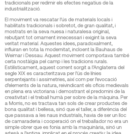
tradicionals per redimir els efectes negatius de la
industrialització.
El moviment va rescatar l’ús de materials locals i
habilitats tradicionals i sobretot, de gran qualitat, i
mostrats en la seva nuesa i naturalesa original,
rebutjant tot ornament innecessari i exigint la seva
veritat material. Aquestes idees, paradoxalment,
influiran en tota la modernitat, incloent la Bauhaus de
Weimar i Dessau. Aquest moviment comportava també
certa nostàlgia pel camp i les tradicions rurals.
Estilísticament, aquest corrent sorgit a l’Anglaterra del
segle XIX es caracteritzava per l’ús de línies
serpentejants i assimetries, així com per l’evocació
d’elements de la natura, reivindicant els oficis medievals
en plena era victoriana i demostrant el predomini de la
creativitat i el treball humà per sobre de la màquina. Per
a Morris, no es tractava tan sols de crear productes de
bona qualitat i bellesa, sinó que el taller, a diferència del
que passava a les naus industrials, havia de ser un lloc
de camaraderia i cooperació on el treballador no era un
simple obrer que es fonia amb la maquinària, sinó un
artesà a l’antiga, implicat en el procés creatiu: la idea