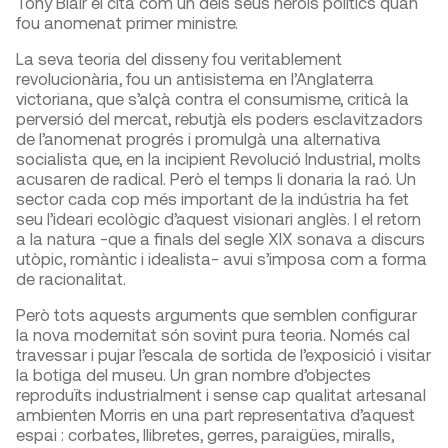
Tony Blair el cità com un dels seus herois polítics quan
fou anomenat primer ministre.
La seva teoria del disseny fou veritablement
revolucionària, fou un antisistema en l’Anglaterra
victoriana, que s’alçà contra el consumisme, criticà la
perversió del mercat, rebutjà els poders esclavitzadors
de l’anomenat progrés i promulgà una alternativa
socialista que, en la incipient Revolució Industrial, molts
acusaren de radical. Però el temps li donaria la raó. Un
sector cada cop més important de la indústria ha fet
seu l’ideari ecològic d’aquest visionari anglès. I el retorn
a la natura -que a finals del segle XIX sonava a discurs
utòpic, romàntic i idealista- avui s’imposa com a forma
de racionalitat.
Però tots aquests arguments que semblen configurar
la nova modernitat són sovint pura teoria. Només cal
travessar i pujar l’escala de sortida de l’exposició i visitar
la botiga del museu. Un gran nombre d’objectes
reproduïts industrialment i sense cap qualitat artesanal
ambienten Morris en una part representativa d’aquest
espai : corbates, llibretes, gerres, paraigües, miralls,