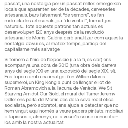
passat, una nostàlgia per un passat millor: emergeixen
locals que aparenten ser de fa dècades, cerveseries
artesanals, bars falsament “de sempre”, es fan
melmelades artesanals, pa “de veritat”, formatges
naturals… tots aquests patrons tan actuals es
desenvolupen 120 anys després de la revolució
artesanal de Morris. Caldria però analitzar com aquesta
nostàlgia d’avui és, al mateix temps, partícip del
capitalisme més salvatge.
Si tornem a l’inici de l’exposició (i a la fi, és clar) ens
acompanya una obra de 2013 (una obra dels darrers
anys del segle XXI en una exposició del segle XIX, sí).
Ens topem amb una imatge d’un William Morris
superheroi, un King Kong a punt de llençar el iot de
Roman Abramovich a la llacuna de Venècia. We Sit
Starving Amidst Our Gold, el mural del Turner Jeremy
Deller ens parla del Morris des de la seva rebel ètica
socialista, però sobretot, ens ajuda a detectar que no
hem vingut aquí només a veure papers pintats, mobiliari
o tapissos o, almenys, no a veure’ls sense connectar-
los amb la nostra actualitat.