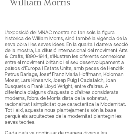
William Morris
L’exposició del MNAC mostra no tan sols la figura
històrica de William Morris, sinó també la vigència de la
seva obra i les seves idees. En la quarta i darrera secció
de la mostra, La difusió internacional del moviment Arts
& Crafts, 1890-1914, s’il·lustren les diferents connexions
entre el moviment britànic i el seu desenvolupament a
països d’Europa i Estats Units, amb peces de Hendrik
Petrus Barlage, Josef Franz Maria Hoffmann, Koloman
Moser, Lars Kinsarvik, Josep Puig i Cadafalch, Joan
Busquets o Frank Lloyd Wright, entre d’altres. A
diferència d’alguns d’aquests o d’altres considerats
moderns, l’obra de Morris dista de la sobrietat,
racionalitat i simplicitat que caracteritza la Modernitat.
Tot i així, aquests nous plantejaments són la base
perquè els arquitectes de la modernitat plantegin les
seves teories.
Cada país va continuar de manera diversa les