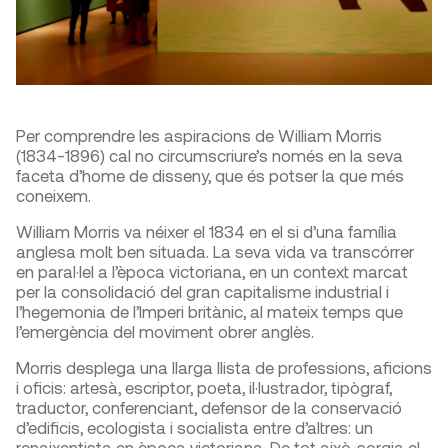
Per comprendre les aspiracions de William Morris
(1834-1896) cal no circumscriure’s només en la seva
faceta d’home de disseny, que és potser la que més
coneixem.
William Morris va néixer el 1834 en el si d’una família
anglesa molt ben situada. La seva vida va transcórrer
en paral·lel a l’època victoriana, en un context marcat
per la consolidació del gran capitalisme industrial i
l’hegemonia de l’Imperi britànic, al mateix temps que
l’emergència del moviment obrer anglès.
Morris desplega una llarga llista de professions, aficions
i oficis: artesà, escriptor, poeta, il·lustrador, tipògraf,
traductor, conferenciant, defensor de la conservació
d’edificis, ecologista i socialista entre d’altres: un
renaixentista en època victoriana. De tot això, sorgia el