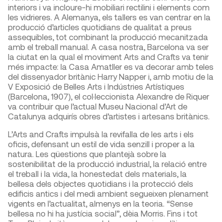
interiors i va incloure-hi mobiliari rectilini i elements com
les vidrieres. A Alemanya, els tallers es van centrar en la
producció d’articles quotidians de qualitat a preus
assequibles, tot combinant la producció mecanitzada
amb el treball manual. A casa nostra, Barcelona va ser
la ciutat en la qual el moviment Arts and Crafts va tenir
més impacte: la Casa Amatller es va decorar amb teles
del dissenyador britànic Harry Napper i, amb motiu de la
V Exposició de Belles Arts i Indústries Artístiques
(Barcelona, 1907), el col·leccionista Alexandre de Riquer
va contribuir que l’actual Museu Nacional d’Art de
Catalunya adquirís obres d’artistes i artesans britànics.
L’Arts and Crafts impulsà la revifalla de les arts i els
oficis, defensant un estil de vida senzill i proper a la
natura. Les qüestions que plantejà sobre la
sostenibilitat de la producció industrial, la relació entre
el treball i la vida, la honestedat dels materials, la
bellesa dels objectes quotidians i la protecció dels
edificis antics i del medi ambient segueixen plenament
vigents en l’actualitat, almenys en la teoria. “Sense
bellesa no hi ha justícia social”, dèia Morris. Fins i tot