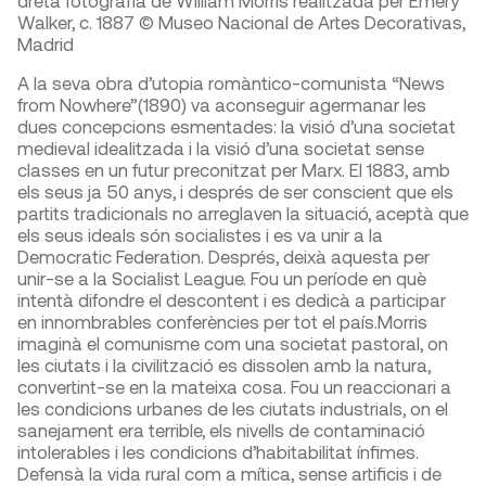
Walker, c. 1887 © Museo Nacional de Artes Decorativas,
Madrid
A la seva obra d’utopia romàntico-comunista “News
from Nowhere”(1890) va aconseguir agermanar les
dues concepcions esmentades: la visió d’una societat
medieval idealitzada i la visió d’una societat sense
classes en un futur preconitzat per Marx. El 1883, amb
els seus ja 50 anys, i després de ser conscient que els
partits tradicionals no arreglaven la situació, aceptà que
els seus ideals són socialistes i es va unir a la
Democratic Federation. Després, deixà aquesta per
unir-se a la Socialist League. Fou un període en què
intentà difondre el descontent i es dedicà a participar
en innombrables conferències per tot el país.Morris
imaginà el comunisme com una societat pastoral, on
les ciutats i la civilització es dissolen amb la natura,
convertint-se en la mateixa cosa. Fou un reaccionari a
les condicions urbanes de les ciutats industrials, on el
sanejament era terrible, els nivells de contaminació
intolerables i les condicions d’habitabilitat ínfimes.
Defensà la vida rural com a mítica, sense artificis i de