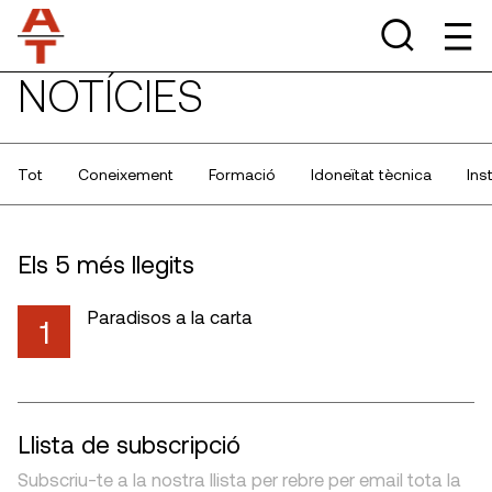
NOTÍCIES
Tot
Coneixement
Formació
Idoneïtat tècnica
Ins
Els 5 més llegits
Paradisos a la carta
1
Llista de subscripció
Subscriu-te a la nostra llista per rebre per email tota la