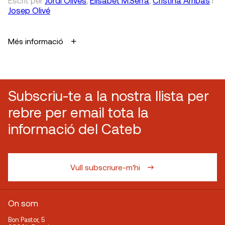
Escrit
per
Jordi Olivés
,
Elisabet M.Serra
,
Cristina Arribas
i
Josep Olivé
Més informació
Subscriu-te a la nostra llista per
rebre per email tota la
informació del Cateb
Vull subscriure-m'hi
On som
Bon Pastor, 5