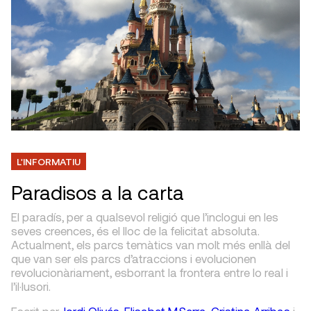
L'INFORMATIU
Paradisos a la carta
El paradís, per a qualsevol religió que l’inclogui en les
seves creences, és el lloc de la felicitat absoluta.
Actualment, els parcs temàtics van molt més enllà del
que van ser els parcs d’atraccions i evolucionen
revolucionàriament, esborrant la frontera entre lo real i
l’il·lusori.