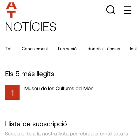
NOTÍCIES
Tot
Coneixement
Formació
Idoneïtat tècnica
Ins
Els 5 més llegits
Museu de les Cultures del Món
1
Llista de subscripció
Subscriu-te a la nostra llista per rebre per email tota la