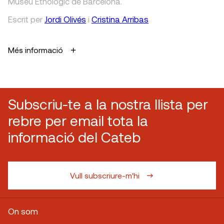
Museu Etnològic de Barcelona.
Escrit
per
Jordi Olivés
i
Cristina Arribas
Més informació
Subscriu-te a la nostra llista per
rebre per email tota la
informació del Cateb
Vull subscriure-m'hi
On som