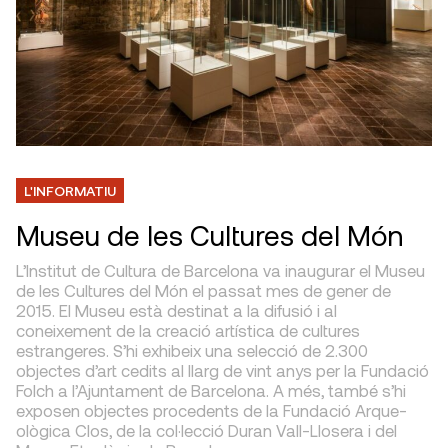
L'INFORMATIU
Museu de les Cultures del Món
L’Institut de Cultura de Barcelona va inaugurar el Museu
de les Cultures del Món el passat mes de gener de
2015. El Museu està destinat a la difusió i al
coneixement de la creació artística de cultures
estrangeres. S’hi exhibeix una selecció de 2.300
objectes d’art cedits al llarg de vint anys per la Fundació
Folch a l’Ajuntament de Barcelona. A més, també s’hi
exposen objectes procedents de la Fundació Arque­
ològica Clos, de la col·lecció Duran Vall-Llosera i del