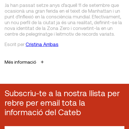
Ja han passat setze anys d’aquell 11 de setembre que
ocasionà una gran ferida en el teixit de Manhattan i un
punt d’inflexió en la consciència mundial. Efectivament,
un nou perfil de la ciutat ja és una realitat, definint-se la
nova identitat de la Zona Zero i convertint-la en un
centre de pelegrinatge i leitmotiv de records variats.
Escrit
per
Cristina Arribas
Més informació
Subscriu-te a la nostra llista per
rebre per email tota la
informació del Cateb