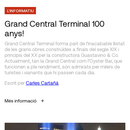
L'INFORMATIU
Grand Central Terminal 100
anys!
Grand Central Terminal forma part de l’inacabable llistat
de les grans obres construïdes a finals del segle XIX i
principis del XX per la constructora Guastavino & Co.
Actualment, tan la Grand Central com l’Oyster Bar, que
funcionen a ple rendiment, són admirats per milers de
turistes i vianants que hi passen cada dia.
Escrit
per
Carles Cartañá
Més informació