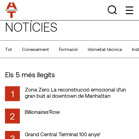
NOTÍCIES
Tot
Coneixement
Formació
Idoneïtat tècnica
Ins
Els 5 més llegits
Zona Zero. La reconstrucció emocional d’un
1
gran buit al downtown de Manhattan
Billionaires'Row
2
Grand Central Terminal 100 anys!
3