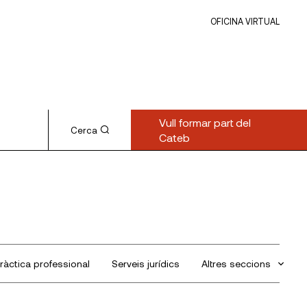
OFICINA VIRTUAL
Vull formar part del
Cerca
Cateb
ràctica professional
Serveis jurídics
Altres seccions
Sin categorizar