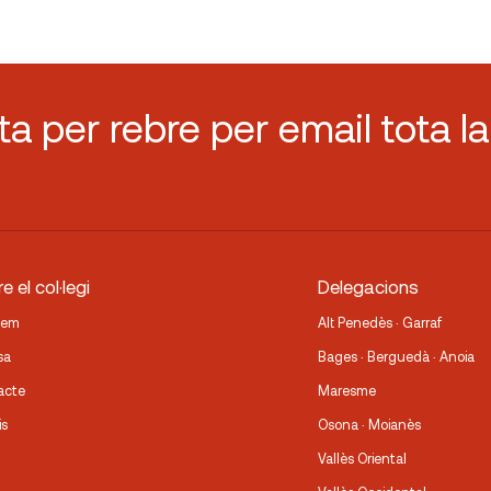
sta per rebre per email tota la
e el col·legi
Delegacions
fem
Alt Penedès · Garraf
sa
Bages · Berguedà · Anoia
acte
Maresme
is
Osona · Moianès
Vallès Oriental