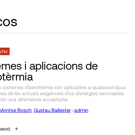
cos
ATIU
emes i aplicacions de
rotèrmia
s sistemes d’aerotèrmia són aplicables a qualsevol tipus
 Des de les actuals exigències d’ús d’energies renovables
són una alternativa acceptada.
Montse Bosch
,
Gustau Ballester
i
admin
mació