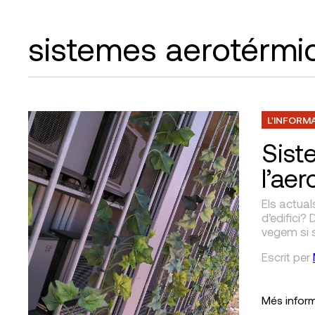
sistemes aerotérmi
L'INFORM
Sist
l’ae
Els actual
d’edifici?
vegem si 
Escrit
per
Més infor