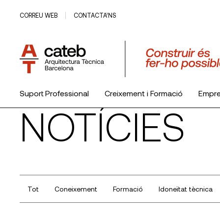
CORREU WEB
CONTACTA’NS
Suport Professional
Creixement i Formació
Empr
NOTÍCIES
El Col·legi
Tot
Coneixement
Formació
Idoneïtat tècnica