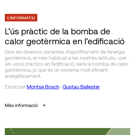
L'INFORMATIU
L’ús pràctic de la bomba de
calor geotèrmica en l’edificació
Dins els diversos sistemes d’aprofitament de l’energia
geotèrmica, el més habitual a les nostres latituds, i per
als usos pràctics en l’edificació, serà la bomba de calor
geotèrmica, ja que és un sistema molt eficient
energèticament.
Escrit
per
Montse Bosch
i
Gustau Ballester
Més informació