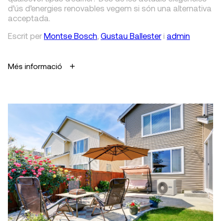
d’ús d’energies renovables vegem si són una alternativa
acceptada.
Escrit
per
Montse Bosch
,
Gustau Ballester
i
admin
Més informació