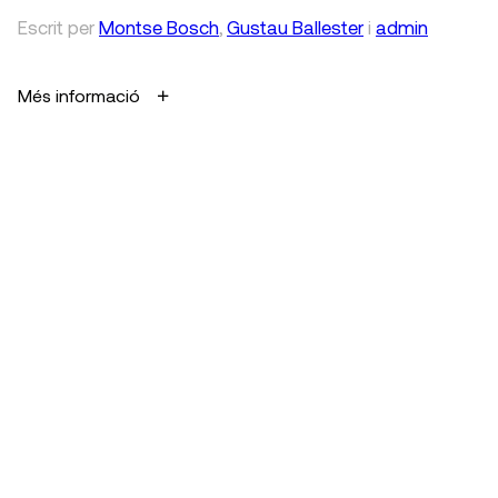
Escrit
per
Montse Bosch
,
Gustau Ballester
i
admin
Més informació