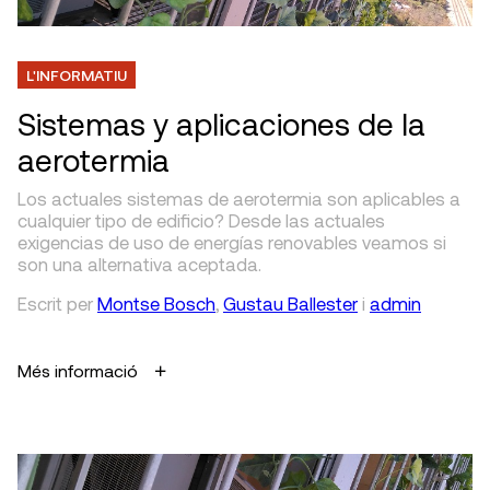
L'INFORMATIU
Sistemas y aplicaciones de la
aerotermia
Los actuales sistemas de aerotermia son aplicables a
cualquier tipo de edificio? Desde las actuales
exigencias de uso de energías renovables veamos si
son una alternativa aceptada.
Escrit
per
Montse Bosch
,
Gustau Ballester
i
admin
Més informació