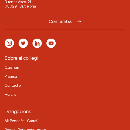
Buenos Aires, 21
08029 · Barcelona
Com arribar
Sobre el col·legi
Què fem
Premsa
Contacte
Horaris
Delegacions
Alt Penedès · Garraf
Bages · Berguedà · Anoia