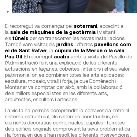
El recorregut va començar pel
soterrani
, accedint a
la
sala de màquines de la geotèrmia
i visitant
els
túnels
per on transcorren les noves instal·lacions.
També vam visitar els
jardins
i d’altres
pavellons com
el de Sant Rafae
l, la
cúpula de la Mercè o la sala
Pau Gil
. El recorregut
acabà
amb la visita del Pavelló de
l’Administració fent una explicació de les diferents
actuacions en façanes, cobertes i interiors i el seu valor
patrimonial on es combinen totes les arts aplicades:
escultura, mosaic, vitrall i forja, ja que Domènech i
Montaner va comptar, per això, amb la col·laboració
dels millors especialistes en les diferents arts,
arquitectes, escultors i artesans.
La visita ha permès comprendre la convivència entre el
sistema estructural, els sistemes constructius, els
elements decoratius com pinacles, cúpules i torretes
dels edificis originals comprovant la seva problemàtica
i la forma en què s’han resolt les diferents intervencions,