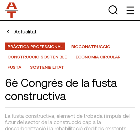
Actualitat
PRÀCTICA PROFESSIONAL
BIOCONSTRUCCIÓ
CONSTRUCCIÓ SOSTENIBLE
ECONOMIA CIRCULAR
FUSTA
SOSTENIBILITAT
6è Congrés de la fusta
constructiva
La fusta constructiva, element de trobada i impuls del
futur del sector de la construcció cap a la
descarbonització i la rehabilitació d’edificis existents.