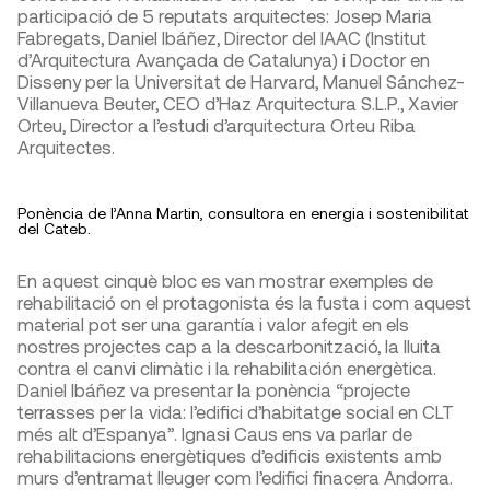
participació de 5 reputats arquitectes: Josep Maria
Fabregats, Daniel Ibáñez, Director del IAAC (Institut
d’Arquitectura Avançada de Catalunya) i Doctor en
Disseny per la Universitat de Harvard, Manuel Sánchez-
Villanueva Beuter, CEO d’Haz Arquitectura S.L.P., Xavier
Orteu, Director a l’estudi d’arquitectura Orteu Riba
Arquitectes.
Ponència de l’Anna Martin, consultora en energia i sostenibilitat
del Cateb.
En aquest cinquè bloc es van mostrar exemples de
rehabilitació on el protagonista és la fusta i com aquest
material pot ser una garantía i valor afegit en els
nostres projectes cap a la descarbonització, la lluita
contra el canvi climàtic i la rehabilitación energètica.
Daniel Ibáñez va presentar la ponència “projecte
terrasses per la vida: l’edifici d’habitatge social en CLT
més alt d’Espanya”. Ignasi Caus ens va parlar de
rehabilitacions energètiques d’edificis existents amb
murs d’entramat lleuger com l’edifici finacera Andorra.