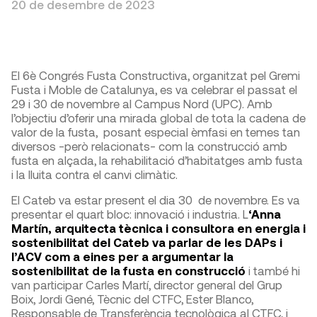
20 de desembre de 2023
El 6è Congrés Fusta Constructiva, organitzat pel Gremi
Fusta i Moble de Catalunya, es va celebrar el passat el
29 i 30 de novembre al Campus Nord (UPC). Amb
l’objectiu d’oferir una mirada global de tota la cadena de
valor de la fusta, posant especial èmfasi en temes tan
diversos -però relacionats- com la construcció amb
fusta en alçada, la rehabilitació d’habitatges amb fusta
i la lluita contra el canvi climàtic.
El Cateb va estar present el dia 30 de novembre. Es va
presentar el quart bloc: innovació i industria. L
‘Anna
Martín, arquitecta tècnica i consultora en energia i
sostenibilitat del Cateb va parlar de les DAPs i
l’ACV com a eines per a argumentar la
sostenibilitat de la fusta en construcció
i també hi
van participar Carles Martí, director general del Grup
Boix, Jordi Gené, Tècnic del CTFC, Ester Blanco,
Responsable de Transferència tecnològica al CTFC, i