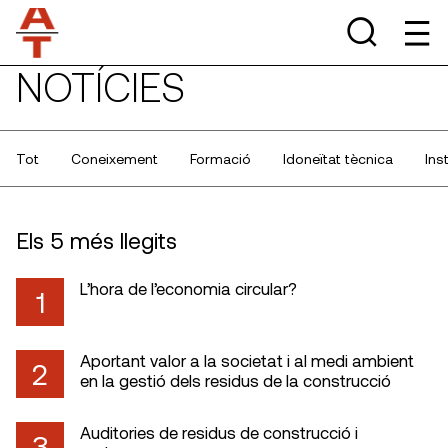
NOTÍCIES
Tot
Coneixement
Formació
Idoneïtat tècnica
Ins
Els 5 més llegits
L’hora de l’economia circular?
1
Aportant valor a la societat i al medi ambient
2
en la gestió dels residus de la construcció
Auditories de residus de construcció i
3