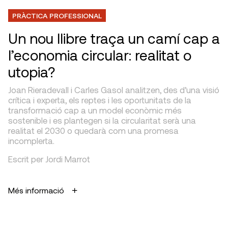
PRÀCTICA PROFESSIONAL
Un nou llibre traça un camí cap a
l’economia circular: realitat o
utopia?
Joan Rieradevall i Carles Gasol analitzen, des d’una visió
crítica i experta, els reptes i les oportunitats de la
transformació cap a un model econòmic més
sostenible i es plantegen si la circularitat serà una
realitat el 2030 o quedarà com una promesa
incomplerta.
Escrit per Jordi Marrot
Més informació