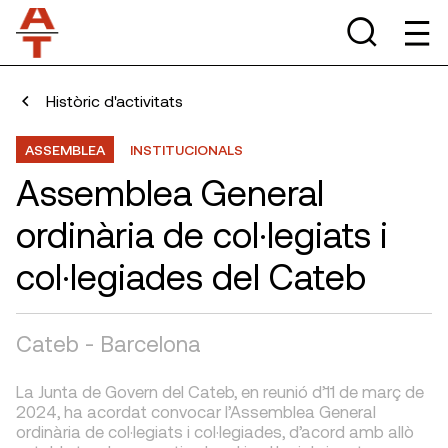
Històric d'activitats
ASSEMBLEA
INSTITUCIONALS
Assemblea General
ordinària de col·legiats i
col·legiades del Cateb
Cateb - Barcelona
La Junta de Govern del Cateb, en reunió d’11 de març de
2024, ha acordat convocar l’Assemblea General
ordinària de col·legiats i col·legiades, d’acord amb allò