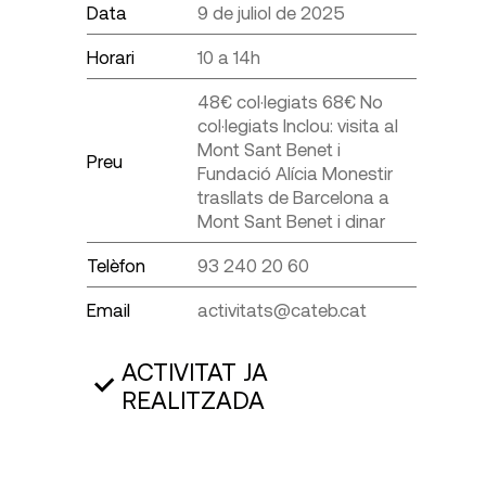
Data
9 de juliol de 2025
Horari
10 a 14h
48€ col·legiats 68€ No
col·legiats Inclou: visita al
Mont Sant Benet i
Preu
Fundació Alícia Monestir
trasllats de Barcelona a
Mont Sant Benet i dinar
Telèfon
93 240 20 60
Email
activitats@cateb.cat
ACTIVITAT JA
REALITZADA