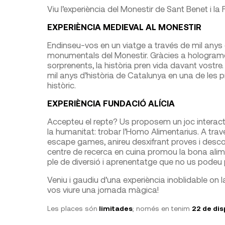
Viu l’experiència del Monestir de Sant Benet i la 
EXPERIÈNCIA MEDIEVAL AL MONESTIR
Endinseu-vos en un viatge a través de mil anys 
monumentals del Monestir. Gràcies a holograme
sorprenents, la història pren vida davant vostre
mil anys d’història de Catalunya en una de les
històric.
EXPERIÈNCIA FUNDACIÓ ALÍCIA
Accepteu el repte? Us proposem un joc interactiu
la humanitat: trobar l’Homo Alimentarius. A travé
escape games, anireu desxifrant proves i descob
centre de recerca en cuina promou la bona alime
ple de diversió i aprenentatge que no us podeu 
Veniu i gaudiu d’una experiència inoblidable on la
vos viure una jornada màgica!
Les places són
limitades
; només en tenim
22 de dis