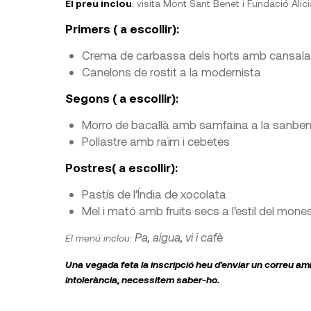
El preu inclou
: visita Mont Sant Benet i Fundació Alic
Primers ( a escollir):
Crema de carbassa dels horts amb cansalad
Canelons de rostit a la modernista
Segons ( a escollir):
Morro de bacallà amb samfaina a la sanbe
Pollastre amb raïm i cebetes
Postres( a escollir):
Pastís de l’Índia de xocolata
Mel i mató amb fruits secs a l’estil del mones
Pa, aigua, vi i cafè
El menú inclou:
Una vegada feta la inscripció heu d'enviar un correu amb 
intolerància, necessitem saber-ho.