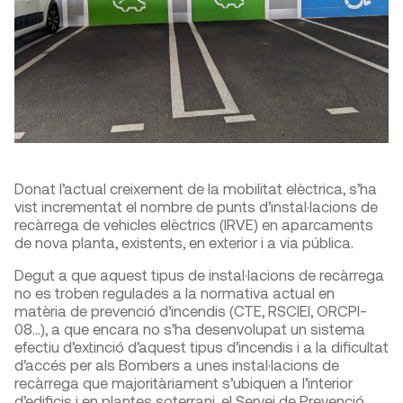
Donat l’actual creixement de la mobilitat elèctrica, s’ha
vist incrementat el nombre de punts d’instal·lacions de
recàrrega de vehicles elèctrics (IRVE) en aparcaments
de nova planta, existents, en exterior i a via pública.
Degut a que aquest tipus de instal·lacions de recàrrega
no es troben regulades a la normativa actual en
matèria de prevenció d’incendis (CTE, RSCIEI, ORCPI-
08...), a que encara no s’ha desenvolupat un sistema
efectiu d’extinció d’aquest tipus d’incendis i a la dificultat
d’accés per als Bombers a unes instal·lacions de
recàrrega que majoritàriament s’ubiquen a l’interior
d’edificis i en plantes soterrani, el Servei de Prevenció,