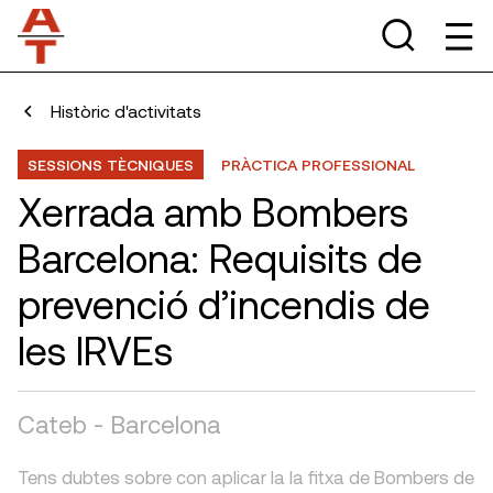
Històric d'activitats
SESSIONS TÈCNIQUES
PRÀCTICA PROFESSIONAL
Xerrada amb Bombers
Barcelona: Requisits de
prevenció d’incendis de
les IRVEs
Cateb - Barcelona
Tens dubtes sobre con aplicar la la fitxa de Bombers de