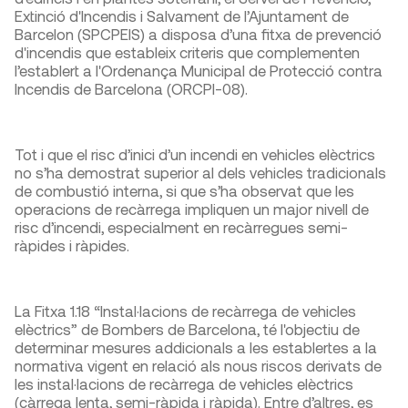
Extinció d'Incendis i Salvament de l’Ajuntament de
Barcelon (SPCPEIS) a disposa d’una fitxa de prevenció
d'incendis que estableix criteris que complementen
l’establert a l'Ordenança Municipal de Protecció contra
Incendis de Barcelona (ORCPI-08).
Tot i que el risc d’inici d’un incendi en vehicles elèctrics
no s’ha demostrat superior al dels vehicles tradicionals
de combustió interna, si que s’ha observat que les
operacions de recàrrega impliquen un major nivell de
risc d’incendi, especialment en recàrregues semi-
ràpides i ràpides.
La Fitxa 1.18 “Instal·lacions de recàrrega de vehicles
elèctrics” de Bombers de Barcelona, té l'objectiu de
determinar mesures addicionals a les establertes a la
normativa vigent en relació als nous riscos derivats de
les instal·lacions de recàrrega de vehicles elèctrics
(càrrega lenta, semi-ràpida i ràpida). Entre d’altres, es