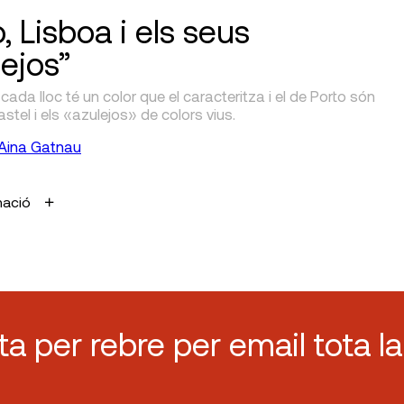
, Lisboa i els seus
lejos”
cada lloc té un color que el caracteritza i el de Porto són
astel i els «azulejos» de colors vius.
Aina Gatnau
mació
sta per rebre per email tota la