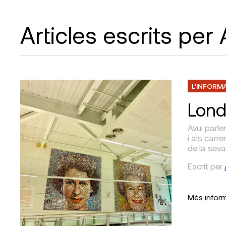
Articles escrits per
L'INFORM
Lond
Avui parle
i als carr
de la seva
Escrit
per
Més infor