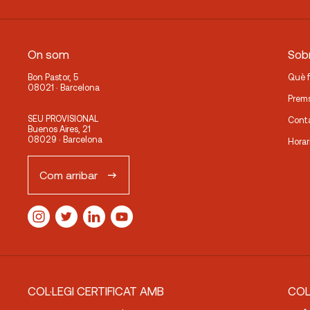
On som
Sobr
Bon Pastor, 5
Què 
08021 · Barcelona
Prem
SEU PROVISIONAL
Cont
Buenos Aires, 21
08029 · Barcelona
Horar
Com arribar
COL·LEGI CERTIFICAT AMB
COL