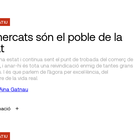
ATIU
mercats són el poble de la
t
ha estat i continua sent el punt de trobada del comerç de
, i anar-hi és tota una reivindicació enmig de tantes grans
s. I és que parlem de l’àgora per excel·lència, del
 de la vida real.
Aina Gatnau
mació
ATIU