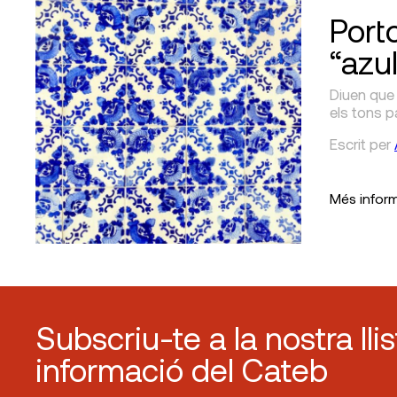
Porto
“azu
Diuen que 
els tons p
Escrit
per
Més infor
Subscriu-te a la nostra lli
informació del Cateb