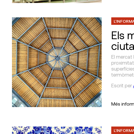
L'INFORM
Els 
ciuta
El mercat 
proximitat
superfície
termòmetre
Escrit
per
Més infor
L'INFORM