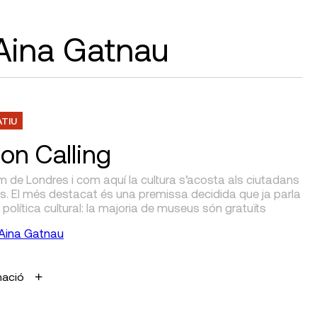
 Aina Gatnau
ATIU
on Calling
m de Londres i com aquí la cultura s’acosta als ciutadans
ers. El més destacat és una premissa decidida que ja parla
 política cultural: la majoria de museus són gratuïts
Aina Gatnau
mació