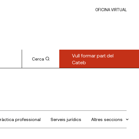
OFICINA VIRTUAL
Vull formar part del
Cerca
Cateb
ràctica professional
Serveis jurídics
Altres seccions
Sin categorizar