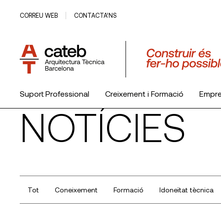
CORREU WEB
CONTACTA’NS
Suport Professional
Creixement i Formació
Empr
NOTÍCIES
El Col·legi
Tot
Coneixement
Formació
Idoneïtat tècnica