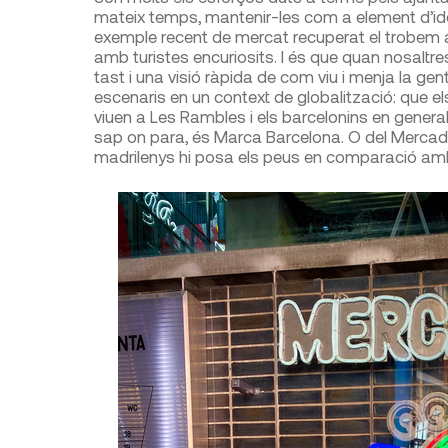
mateix temps, mantenir-les com a element d’identit
exemple recent de mercat recuperat el trobem al
amb turistes encuriosits. I és que quan nosalt
tast i una visió ràpida de com viu i menja la gent
escenaris en un context de globalització: que e
viuen a Les Rambles i els barcelonins en genera
sap on para, és Marca Barcelona. O del Mercad
madrilenys hi posa els peus en comparació amb 