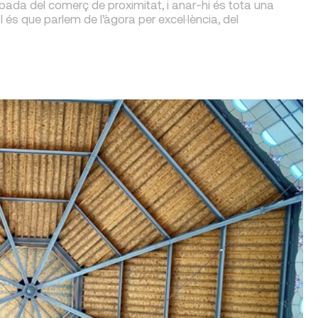
obada del comerç de proximitat, i anar-hi és tota una
I és que parlem de l’àgora per excel·lència, del