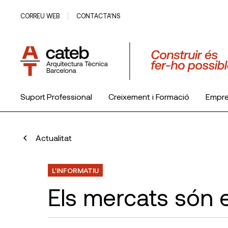
CORREU WEB
CONTACTA’NS
Suport Professional
Creixement i Formació
Empr
El Col·legi
Actualitat
L'INFORMATIU
Els mercats són e