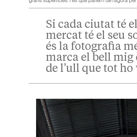
grans superfícies. I és que parlem de l’àgora per 
Si cada ciutat té e
mercat té el seu s
és la fotografia m
marca el bell mig 
de l’ull que tot ho