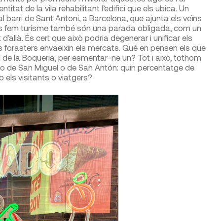
at de la vila rehabilitant l’edifici que els ubica. Un
 barri de Sant Antoni, a Barcelona, que ajunta els veïns
res fem turisme també són una parada obligada, com un
 d’allà. És cert que això podria degenerar i unificar els
ls forasters envaeixin els mercats. Què en pensen els que
l de la Boqueria, per esmentar-ne un? Tot i això, tothom
o de San Miguel o de San Antón: quin percentatge de
els visitants o viatgers?