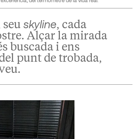
excel·lència, del termòmetre de la vida real.
skyline
l seu
, cada
ostre. Alçar la mirada
és buscada i ens
del punt de trobada,
 veu.