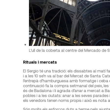
L’ull de la coberta al centre del Mercado de
Rituals i mercats
El Sergio té una tradició: els dissabtes al matí fa 
i a les 10 se’n va al bar del Mercat de Santa 
l’entrepà d’hamburguesa amb formatge i ceba en
continuació fa la compra setmanal del peix, les v
és de Badalona i li agrada d’anar a mercat a Bar
pobles i a les ciutats: anar a les seves parades 
els venedors tenen noms propis i això es nota 
Són molts els esforços duts a terme pels ajunta