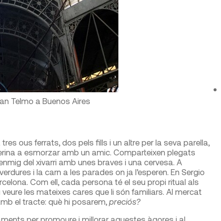
 San Telmo a Buenos Aires
tres ous ferrats, dos pels fills i un altre per la seva parella,
Caterina a esmorzar amb un amic. Comparteixen plegats
mig del xivarri amb unes braves i una cervesa. A
erdures i la carn a les parades on ja l’esperen. En Sergio
celona. Com ell, cada persona té el seu propi ritual als
i veure les mateixes cares que li són familiars. Al mercat
amb el tracte: què hi posarem,
preciós?
ments per promoure i millorar aquestes àgores i al