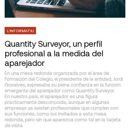
L'INFORMATIU
Quantity Surveyor, un perfil
profesional a la medida del
aparejador
En una mesa redonda organizada por el área de
Formación del Colegio, el presidente de la entidad, Jordi
Gosalves, expresaba su plena confianza en la función
emergente del aparejador como Quantity Surveyor.
En nuestro país, el aparejador es una figura
prácticamente desconocida, aunque en algunas
empresas ya existen profesionales que cumplen con
sus funciones, como los invitados a esta mesa
redonda, pero sin que aparezca como tal en la tarjeta
de visita.