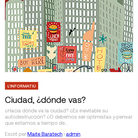
L'INFORMATIU
Ciudad, ¿dónde vas?
¿Hacia dónde va la ciudad? ¿Es inevitable su
autodestrucción? ¿O debemos ser optimistas y pensar
que estamos a tiempo de…
Escrit
per
Maite Baratech
i
admin