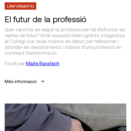
L'INFORMATIU
El futur de la professió
Quin camí ha de seguir la professió per tal d’afrontar els
reptes de futur? Amb aquests interrogrants s’organitzà
al Col·legi una taula rodona de debat per reflexionar i
abordar els desafiaments i dubtes d’una professió en
constant transformació.
Escrit
per
Maite Baratech
Més informació