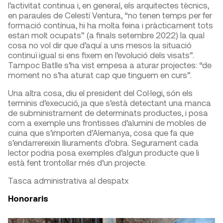
l’activitat continua i, en general, els arquitectes tècnics,
en paraules de Celestí Ventura, “no tenen temps per fer
formació contínua, hi ha molta feina i pràcticament tots
estan molt ocupats” (a finals setembre 2022) la qual
cosa no vol dir que d’aquí a uns mesos la situació
continuï igual si ens fixem en l’evolució dels visats”.
Tampoc Batlle s’ha vist empesa a aturar projectes: “de
moment no s’ha aturat cap que tinguem en curs”.
Una altra cosa, diu el president del Col·legi, són els
terminis d’execució, ja que s’està detectant una manca
de subministrament de determinats productes, i posa
com a exemple uns frontisses d’alumini de mobles de
cuina que s’importen d’Alemanya, cosa que fa que
s’endarrereixin lliuraments d’obra. Segurament cada
lector podria posa exemples d’algun producte que li
està fent trontollar més d’un projecte.
Tasca administrativa al despatx
Honoraris