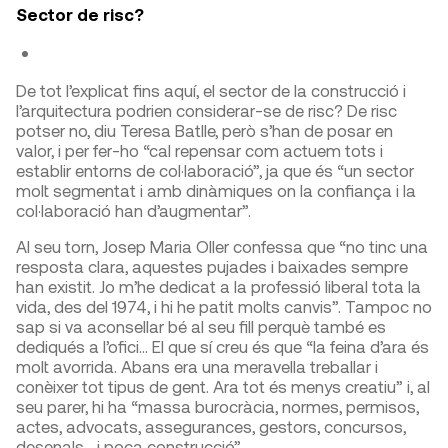
Sector de risc?
De tot l’explicat fins aquí, el sector de la construcció i
l’arquitectura podrien considerar-se de risc? De risc
potser no, diu Teresa Batlle, però s’han de posar en
valor, i per fer-ho “cal repensar com actuem tots i
establir entorns de col·laboració”, ja que és “un sector
molt segmentat i amb dinàmiques on la confiança i la
col·laboració han d’augmentar”.
Al seu torn, Josep Maria Oller confessa que “no tinc una
resposta clara, aquestes pujades i baixades sempre
han existit. Jo m’he dedicat a la professió liberal tota la
vida, des del 1974, i hi he patit molts canvis”. Tampoc no
sap si va aconsellar bé al seu fill perquè també es
dediqués a l’ofici… El que sí creu és que “la feina d’ara és
molt avorrida. Abans era una meravella treballar i
conèixer tot tipus de gent. Ara tot és menys creatiu” i, al
seu parer, hi ha “massa burocràcia, normes, permisos,
actes, advocats, assegurances, gestors, concursos,
desenals… i poca construcció”.