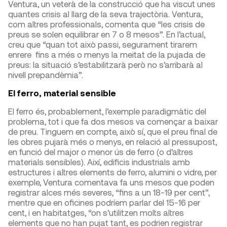
Ventura, un veterà de la construcció que ha viscut unes
quantes crisis al llarg de la seva trajectòria. Ventura,
com altres professionals, comenta que “les crisis de
preus se solen equilibrar en 7 o 8 mesos”. En l’actual,
creu que “quan tot això passi, segurament tirarem
enrere fins a més o menys la meitat de la pujada de
preus: la situació s’estabilitzarà però no s’arribarà al
nivell prepandèmia”.
El ferro, material sensible
El ferro és, probablement, l’exemple paradigmàtic del
problema, tot i que fa dos mesos va començar a baixar
de preu. Tinguem en compte, això sí, que el preu final de
les obres pujarà més o menys, en relació al pressupost,
en funció del major o menor ús de ferro (o d’altres
materials sensibles). Així, edificis industrials amb
estructures i altres elements de ferro, alumini o vidre, per
exemple, Ventura comentava fa uns mesos que poden
registrar alces més severes, “fins a un 18-19 per cent”,
mentre que en oficines podríem parlar del 15-16 per
cent, i en habitatges, “on s’utilitzen molts altres
elements que no han pujat tant, es podrien registrar