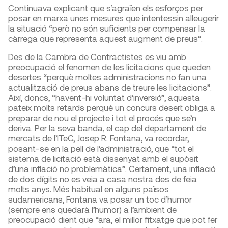
Continuava explicant que s’agraïen els esforços per
posar en marxa unes mesures que intentessin alleugerir
la situació “però no són suficients per compensar la
càrrega que representa aquest augment de preus”.
Des de la Cambra de Contractistes es viu amb
preocupació el fenomen de les licitacions que queden
desertes “perquè moltes administracions no fan una
actualització de preus abans de treure les licitacions”.
Així, doncs, “havent-hi voluntat d’inversió”, aquesta
pateix molts retards perquè un concurs desert obliga a
preparar de nou el projecte i tot el procés que se’n
deriva. Per la seva banda, el cap del departament de
mercats de l’ITeC, Josep R. Fontana, va recordar,
posant-se en la pell de l’administració, que “tot el
sistema de licitació està dissenyat amb el supòsit
d’una inflació no problemàtica”. Certament, una inflació
de dos dígits no es veia a casa nostra des de feia
molts anys. Més habitual en alguns països
sudamericans, Fontana va posar un toc d’humor
(sempre ens quedarà l’humor) a l’ambient de
preocupació dient que “ara, el millor fitxatge que pot fer