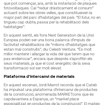
que pot començar, ara, amb la instal·lació de plaques
fotovoltaiques. Cal “reduir dràsticament el consum”
actuant sobre les obres velles, que constitueixen la
major part del parc d’habitatges del país. “El futur, no en
tingueu cap dubte, passa per la rehabilitació dels
habitatges”.
En aquest sentit, els fons Next Generation de la Unió
Europea poden ser una bona palanca d’impuls de
l’activitat rehabilitadora de “milions d’habitatges que
estan mal construïts”, diu Celestí Ventura. “És molt
millor mantenir i allargar la vida del que tenim que no
pas enderrocar”, encara que després s’aprofitin els
seus materials, ja que el cost energètic de la seva
transformació sol ser molt elevat.
Plataforma d’intercanvi de materials
En aquest escenari, Jordi Marrot recorda que el Cateb
ha impulsat una plataforma d’intercanvi de productes
de la construcció, anomenada MARKETcons que és
capdavantera a Espanya, un “
market place
especialitzat en productes de la construcció”. El mateix