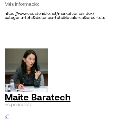
Més informació:
https://www.csostenible.net/marketcons/index?
categoria=tots&distancia=tots&locale=ca&preu=tots
Maite Baratech
És periodista