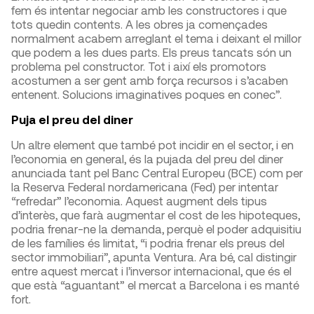
fem és intentar negociar amb les constructores i que
tots quedin contents. A les obres ja començades
normalment acabem arreglant el tema i deixant el millor
que podem a les dues parts. Els preus tancats són un
problema pel constructor. Tot i així els promotors
acostumen a ser gent amb força recursos i s’acaben
entenent. Solucions imaginatives poques en conec”.
Puja el preu del diner
Un altre element que també pot incidir en el sector, i en
l’economia en general, és la pujada del preu del diner
anunciada tant pel Banc Central Europeu (BCE) com per
la Reserva Federal nordamericana (Fed) per intentar
“refredar” l’economia. Aquest augment dels tipus
d’interès, que farà augmentar el cost de les hipoteques,
podria frenar-ne la demanda, perquè el poder adquisitiu
de les famílies és limitat, “i podria frenar els preus del
sector immobiliari”, apunta Ventura. Ara bé, cal distingir
entre aquest mercat i l’inversor internacional, que és el
que està “aguantant” el mercat a Barcelona i es manté
fort.