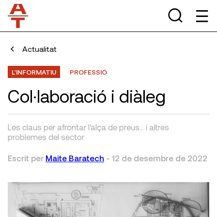
Actualitat
L'INFORMATIU
PROFESSIÓ
Col·laboració i diàleg
Les claus per afrontar l’alça de preus… i altres
problemes del sector
Escrit per
Maite Baratech
-
12 de desembre de 2022