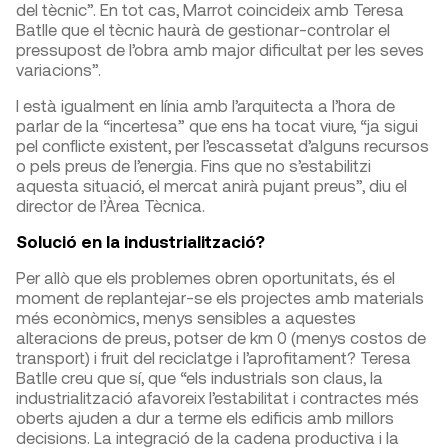
del tècnic”. En tot cas, Marrot coincideix amb Teresa
Batlle que el tècnic haurà de gestionar-controlar el
pressupost de l’obra amb major dificultat per les seves
variacions”.
I està igualment en línia amb l’arquitecta a l’hora de
parlar de la “incertesa” que ens ha tocat viure, “ja sigui
pel conflicte existent, per l’escassetat d’alguns recursos
o pels preus de l’energia. Fins que no s’estabilitzi
aquesta situació, el mercat anirà pujant preus”, diu el
director de l’Àrea Tècnica.
Solució en la industrialització?
Per allò que els problemes obren oportunitats, és el
moment de replantejar-se els projectes amb materials
més econòmics, menys sensibles a aquestes
alteracions de preus, potser de km 0 (menys costos de
transport) i fruit del reciclatge i l’aprofitament? Teresa
Batlle creu que sí, que “els industrials son claus, la
industrialització afavoreix l’estabilitat i contractes més
oberts ajuden a dur a terme els edificis amb millors
decisions. La integració de la cadena productiva i la