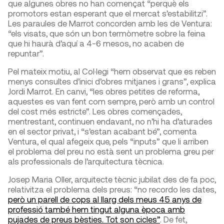
que algunes obres no han començat “perquè els
promotors estan esperant que el mercat s’estabilitzi”.
Les paraules de Marrot concorden amb les de Ventura:
“els visats, que són un bon termòmetre sobre la feina
que hi haurà d’aquí a 4-6 mesos, no acaben de
repuntar”.
Pel mateix motiu, al Col·legi “hem observat que es reben
menys consultes d’inici d’obres mitjanes i grans”, explica
Jordi Marrot. En canvi, “les obres petites de reforma,
aquestes es van fent com sempre, però amb un control
del cost més estricte”. Les obres començades,
mentrestant, continuen endavant, no n’hi ha d’aturades
en el sector privat, i “s’estan acabant bé”, comenta
Ventura, el qual afegeix que, pels “inputs” que li arriben
el problema del preu no està sent un problema greu per
als professionals de l’arquitectura tècnica.
Josep Maria Oller, arquitecte tècnic jubilat des de fa poc,
relativitza el problema dels preus: “no recordo les dates,
però un parell de cops al llarg dels meus 45 anys de
professió també hem tingut alguna època amb
pujades de preus bèsties. Tot son cicles”
. De fet,