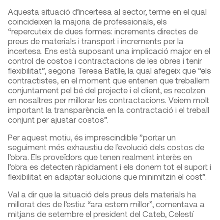
Aquesta situació d’incertesa al sector, terme en el qual
coincideixen la majoria de professionals, els
“repercuteix de dues formes: increments directes de
preus de materials i transport i increments per la
incertesa. Ens està suposant una implicació major en el
control de costos i contractacions de les obres i tenir
flexibilitat”, segons Teresa Batlle, la qual afegeix que “els
contractistes, en el moment que entenen que treballem
conjuntament pel bé del projecte i el client, es recolzen
en nosaltres per millorar les contractacions. Veiem molt
important la transparència en la contractació i el treball
conjunt per ajustar costos”.
Per aquest motiu, és imprescindible ”portar un
seguiment més exhaustiu de l’evolució dels costos de
l’obra. Els proveïdors que tenen realment interès en
l’obra es detecten ràpidament i els donem tot el suport i
flexibilitat en adaptar solucions que minimitzin el cost”.
Val a dir que la situació dels preus dels materials ha
millorat des de l’estiu: “ara estem millor”, comentava a
mitjans de setembre el president del Cateb, Celestí