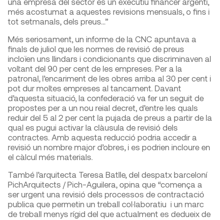
una empresa del sector és un executiu financer argentí,
més acostumat a aquestes revisions mensuals, o fins i
tot setmanals, dels preus…”
Més seriosament, un informe de la CNC apuntava a
finals de juliol que les normes de revisió de preus
incloïen uns llindars i condicionants que discriminaven al
voltant del 90 per cent de les empreses. Per a la
patronal, l’encariment de les obres arriba al 30 per cent i
pot dur moltes empreses al tancament. Davant
d’aquesta situació, la confederació va fer un seguit de
propostes per a un nou reial decret, d’entre les quals
reduir del 5 al 2 per cent la pujada de preus a partir de la
qual es pugui activar la clàusula de revisió dels
contractes. Amb aquesta reducció podria accedir a
revisió un nombre major d’obres, i es podrien incloure en
el càlcul més materials.
També l’arquitecta Teresa Batlle, del despatx barceloní
PichArquitects / Pich-Aguilera, opina que “comença a
ser urgent una revisió dels processos de contractació
publica que permetin un treball col·laboratiu i un marc
de treball menys rígid del que actualment es dedueix de