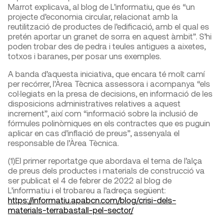
Marrot explicava, al blog de L’informatiu, que és “un
projecte d’economia circular, relacionat amb la
reutilització de productes de l’edificació, amb el qual es
pretén aportar un granet de sorra en aquest àmbit”. S’hi
poden trobar des de pedra i teules antigues a aixetes,
totxos i baranes, per posar uns exemples.
A banda d’aquesta iniciativa, que encara té molt camí
per recórrer, l’Àrea Tècnica assessora i acompanya “els
col·legiats en la presa de decisions, en informació de les
disposicions administratives relatives a aquest
increment”, així com “informació sobre la inclusió de
fórmules polinòmiques en els contractes que es puguin
aplicar en cas d’inflació de preus”, assenyala el
responsable de l’Àrea Tècnica.
(1)
El primer reportatge que abordava el tema de l’alça
de preus dels productes i materials de construcció va
ser publicat el 4 de febrer de 2022 al blog de
L’informatiu i el trobareu a l’adreça següent:
https://informatiu.apabcn.com/blog/crisi-dels-
materials-terrabastall-pel-sector/