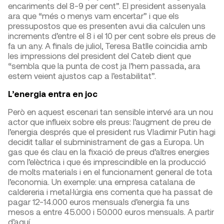
encariments del 8-9 per cent”. El president assenyala
ara que “més o menys vam encertar” i que els
pressupostos que es presenten avui dia calculen uns
increments d’entre el 8 i el 10 per cent sobre els preus de
fa un any. A finals de juliol, Teresa Batlle coincidia amb
les impressions del president del Cateb dient que
“sembla que la punta de cost ja l’hem passada, ara
estem veient ajustos cap a l’estabilitat”.
L’energia entra en joc
Però en aquest escenari tan sensible intervé ara un nou
actor que influeix sobre els preus: l’augment de preu de
l’energia després que el president rus Vladimir Putin hagi
decidit tallar el subministrament de gas a Europa. Un
gas que és clau en la fixació de preus d’altres energies
com l’elèctrica i que és imprescindible en la producció
de molts materials i en el funcionament general de tota
l’economia. Un exemple: una empresa catalana de
caldereria i metal·lúrgia ens comenta que ha passat de
pagar 12-14.000 euros mensuals d’energia fa uns
mesos a entre 45.000 i 50.000 euros mensuals. A partir
d’aquí…