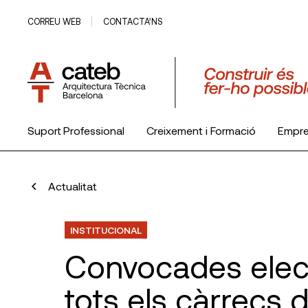
CORREU WEB
CONTACTA’NS
Suport Professional
Creixement i Formació
Empr
El Col·legi
Actualitat
INSTITUCIONAL
Convocades elec
tots els càrrecs 