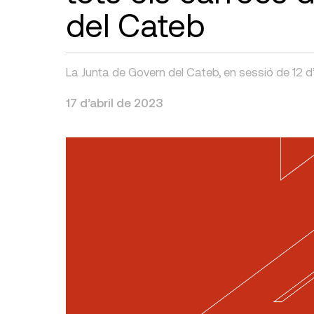
del Cateb
La Junta de Govern del Cateb, en sessió de 12 d’
17 d’abril de 2023