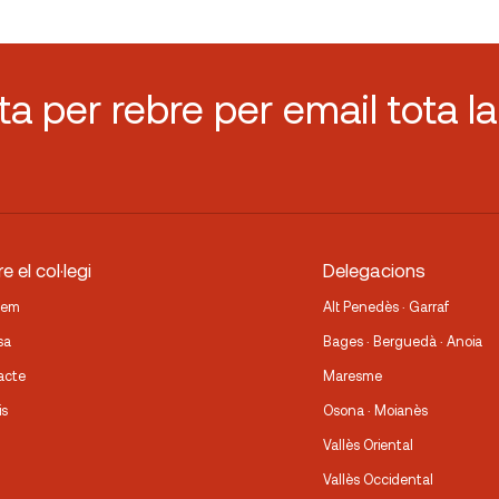
sta per rebre per email tota la
e el col·legi
Delegacions
fem
Alt Penedès · Garraf
sa
Bages · Berguedà · Anoia
acte
Maresme
is
Osona · Moianès
Vallès Oriental
Vallès Occidental