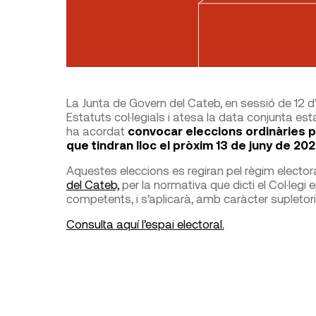
La Junta de Govern del Cateb, en sessió de 12 d’
Estatuts col·legials i atesa la data conjunta est
ha acordat
convocar eleccions ordinàries pe
que tindran lloc el pròxim 13 de juny de 202
Aquestes eleccions es regiran pel règim electora
del Cateb,
per la normativa que dicti el Col·legi
competents, i s’aplicarà, amb caràcter supletori, 
Consulta aquí l’espai electoral.