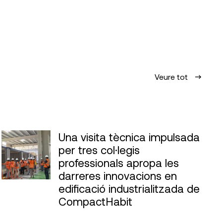
Veure tot
Una visita tècnica impulsada
per tres col·legis
professionals apropa les
darreres innovacions en
edificació industrialitzada de
CompactHabit