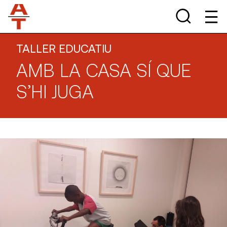
TALLER EDUCATIU
AMB LA CASA SÍ QUE
S’HI JUGA